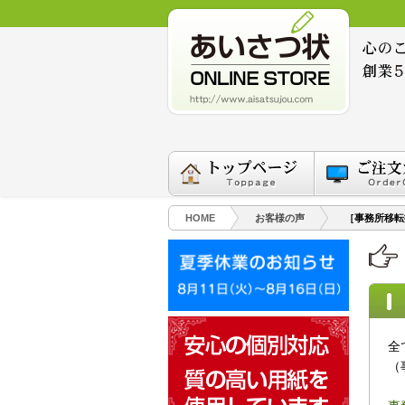
HOME
お客様の声
［事務所移転
全
（