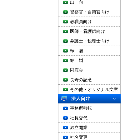
出 向
警察官・自衛官向け
教職員向け
医師・看護師向け
弁護士・税理士向け
転 居
結 婚
同窓会
長寿の記念
その他・オリジナル文章
事務所移転
社長交代
独立開業
社名変更