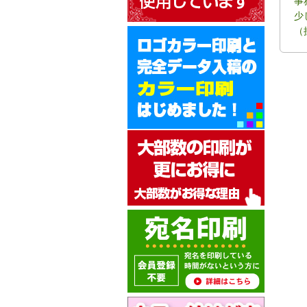
事
少
（