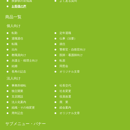
挨拶状の豆知識
よくある質問
お客様の声
商品一覧
個人向け
転勤
定年退職
退職退任
仏事（法要）
転職
就任
出向
警察官・自衛官向け
教職員向け
医師・看護師向け
弁護士・税理士向け
転居
結婚
同窓会
長寿の記念
オリジナル文章
法人向け
事務所移転
社長交代
独立開業
社名変更
支店開設
役員改選
法人化案内
廃 業
組織・その他変更
総会案内
周年記念
オリジナル文章
サブメニュー・バナー