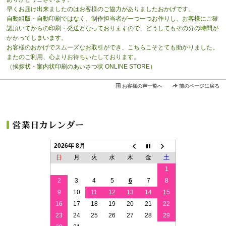
早くお届け出来ましたのはお客様のご協力がありましたおかげです。
自動組版・自動印刷ではなく、制作担当者が一つ一つお作りし、お客様にご確
認頂いてからの印刷・発送となっておりますので、どうしてもその分の時間が
かかってしまいます。
お客様のおかげでスムーズなお取引ができ、こちらこそとても助かりました。
またのご利用、心よりお待ちいたしております。
（挨拶状・案内状印刷のあいさつ状 ONLINE STORE）
お客様の声一覧へ
前のページに戻る
2026年 8月
日
月
火
水
木
金
土
1
2
3
4
5
6
7
8
9
10
11
12
13
14
15
16
17
18
19
20
21
22
23
24
25
26
27
28
29