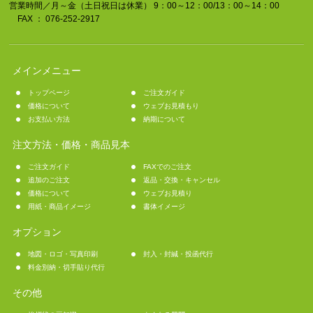
営業時間／月～金（土日祝日は休業） 9：00～12：00/13：00～14：00
FAX ： 076-252-2917
メインメニュー
トップページ
ご注文ガイド
価格について
ウェブお見積もり
お支払い方法
納期について
注文方法・価格・商品見本
ご注文ガイド
FAXでのご注文
追加のご注文
返品・交換・キャンセル
価格について
ウェブお見積り
用紙・商品イメージ
書体イメージ
オプション
地図・ロゴ・写真印刷
封入・封緘・投函代行
料金別納・切手貼り代行
その他