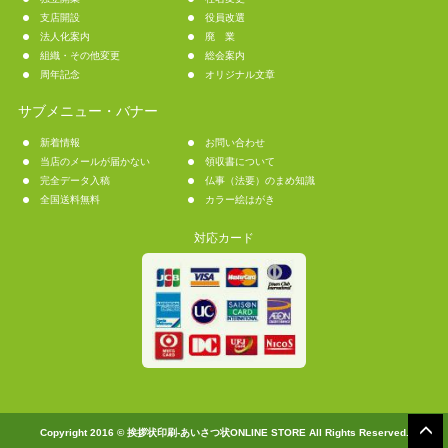
支店開設
役員改選
法人化案内
廃 業
組織・その他変更
総会案内
周年記念
オリジナル文章
サブメニュー・バナー
新着情報
お問い合わせ
当店のメールが届かない
領収書について
完全データ入稿
仏事（法要）のまめ知識
全国送料無料
カラー絵はがき
対応カード
Copyright 2016 © 挨拶状印刷-あいさつ状ONLINE STORE All Rights Reserved.