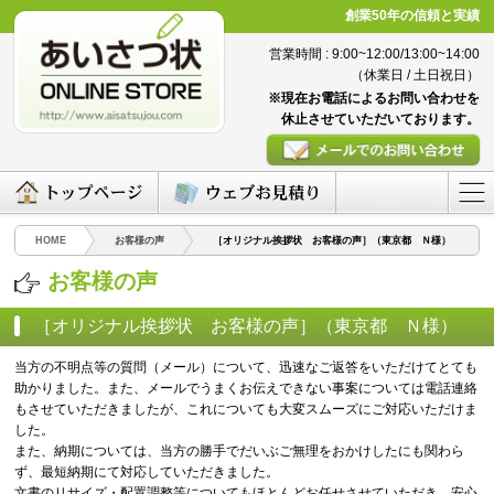
創業50年の信頼と実績
営業時間 : 9:00~12:00/13:00~14:00
（休業日 / 土日祝日）
※現在お電話によるお問い合わせを
休止させていただいております。
HOME
お客様の声
［オリジナル挨拶状 お客様の声］（東京都 Ｎ様）
お客様の声
［オリジナル挨拶状 お客様の声］（東京都 Ｎ様）
（2016/04/11）
当方の不明点等の質問（メール）について、迅速なご返答をいただけてとても
助かりました。また、メールでうまくお伝えできない事案については電話連絡
もさせていただきましたが、これについても大変スムーズにご対応いただけま
した。
また、納期については、当方の勝手でだいぶご無理をおかけしたにも関わら
ず、最短納期にて対応していただきました。
文書のリサイズ・配置調整等についてもほとんどお任せさせていただき、安心