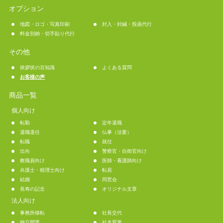
オプション
地図・ロゴ・写真印刷
封入・封緘・投函代行
料金別納・切手貼り代行
その他
挨拶状の豆知識
よくある質問
お客様の声
商品一覧
個人向け
転勤
定年退職
退職退任
仏事（法要）
転職
就任
出向
警察官・自衛官向け
教職員向け
医師・看護師向け
弁護士・税理士向け
転居
結婚
同窓会
長寿の記念
オリジナル文章
法人向け
事務所移転
社長交代
独立開業
社名変更