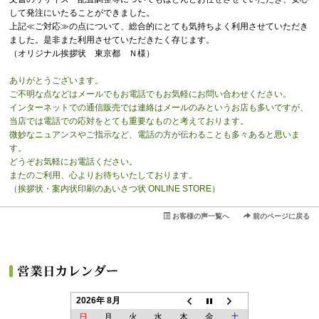
して発注にいたることができました。
上記≪ご対応≫の点について、総合的にとても気持ちよく利用させていただき
ました。是非また利用させていただきたく存じます。
（オリジナル挨拶状 東京都 Ｎ様）
ありがとうございます。
ご不明な点などはメールでもお電話でもお気軽にお問い合わせください。
インターネットでの通信販売では連絡はメールのみというお店も多いですが、
当店では電話での応対をとても重要なものと考えております。
微妙なニュアンスやご指示など、電話の方が伝わることも多々あると思いま
す。
どうぞお気軽にお電話ください。
またのご利用、心よりお待ちいたしております。
（挨拶状・案内状印刷のあいさつ状 ONLINE STORE）
お客様の声一覧へ
前のページに戻る
2026年 8月
日
月
火
水
木
金
土