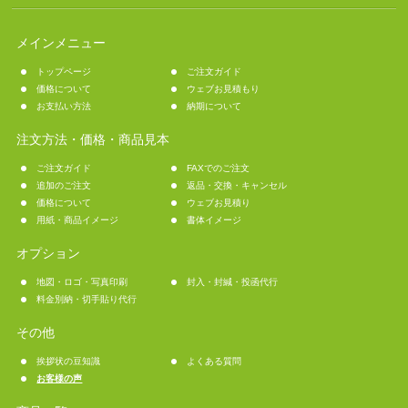
メインメニュー
トップページ
ご注文ガイド
価格について
ウェブお見積もり
お支払い方法
納期について
注文方法・価格・商品見本
ご注文ガイド
FAXでのご注文
追加のご注文
返品・交換・キャンセル
価格について
ウェブお見積り
用紙・商品イメージ
書体イメージ
オプション
地図・ロゴ・写真印刷
封入・封緘・投函代行
料金別納・切手貼り代行
その他
挨拶状の豆知識
よくある質問
お客様の声