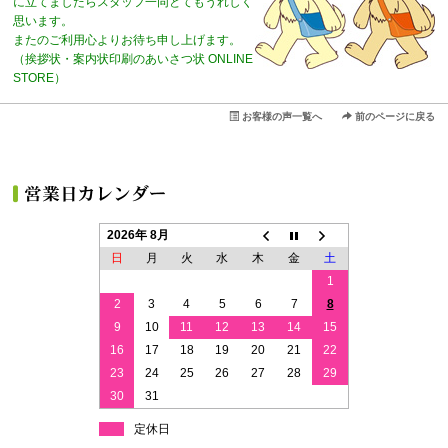
に立てましたらスタッフ一同とてもうれしく
思います。
またのご利用心よりお待ち申し上げます。
（挨拶状・案内状印刷のあいさつ状 ONLINE
STORE）
お客様の声一覧へ
前のページに戻る
2026年 8月
日
月
火
水
木
金
土
1
2
3
4
5
6
7
8
9
10
11
12
13
14
15
16
17
18
19
20
21
22
23
24
25
26
27
28
29
30
31
定休日