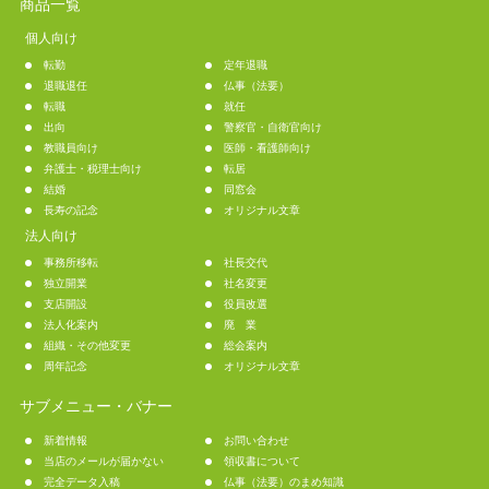
商品一覧
個人向け
転勤
定年退職
退職退任
仏事（法要）
転職
就任
出向
警察官・自衛官向け
教職員向け
医師・看護師向け
弁護士・税理士向け
転居
結婚
同窓会
長寿の記念
オリジナル文章
法人向け
事務所移転
社長交代
独立開業
社名変更
支店開設
役員改選
法人化案内
廃 業
組織・その他変更
総会案内
周年記念
オリジナル文章
サブメニュー・バナー
新着情報
お問い合わせ
当店のメールが届かない
領収書について
完全データ入稿
仏事（法要）のまめ知識