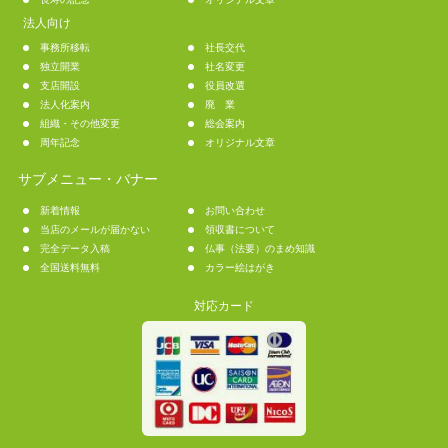
法人向け
事務所移転
社長交代
独立開業
社名変更
支店開設
役員改選
法人化案内
廃 業
組織・その他変更
総会案内
周年記念
オリジナル文章
サブメニュー・バナー
新着情報
お問い合わせ
当店のメールが届かない
領収書について
完全データ入稿
仏事（法要）のまめ知識
全国送料無料
カラー絵はがき
対応カード