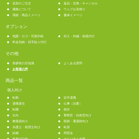
追加のご注文
返品・交換・キャンセル
価格について
ウェブお見積り
用紙・商品イメージ
書体イメージ
オプション
地図・ロゴ・写真印刷
封入・封緘・投函代行
料金別納・切手貼り代行
その他
挨拶状の豆知識
よくある質問
お客様の声
商品一覧
個人向け
転勤
定年退職
退職退任
仏事（法要）
転職
就任
出向
警察官・自衛官向け
教職員向け
医師・看護師向け
弁護士・税理士向け
転居
結婚
同窓会
長寿の記念
オリジナル文章