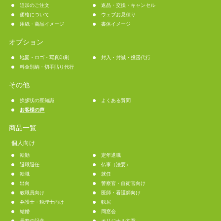
追加のご注文
返品・交換・キャンセル
価格について
ウェブお見積り
用紙・商品イメージ
書体イメージ
オプション
地図・ロゴ・写真印刷
封入・封緘・投函代行
料金別納・切手貼り代行
その他
挨拶状の豆知識
よくある質問
お客様の声
商品一覧
個人向け
転勤
定年退職
退職退任
仏事（法要）
転職
就任
出向
警察官・自衛官向け
教職員向け
医師・看護師向け
弁護士・税理士向け
転居
結婚
同窓会
長寿の記念
オリジナル文章