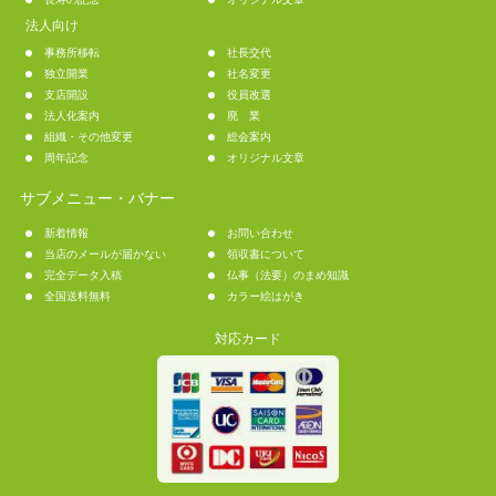
法人向け
事務所移転
社長交代
独立開業
社名変更
支店開設
役員改選
法人化案内
廃 業
組織・その他変更
総会案内
周年記念
オリジナル文章
サブメニュー・バナー
新着情報
お問い合わせ
当店のメールが届かない
領収書について
完全データ入稿
仏事（法要）のまめ知識
全国送料無料
カラー絵はがき
対応カード