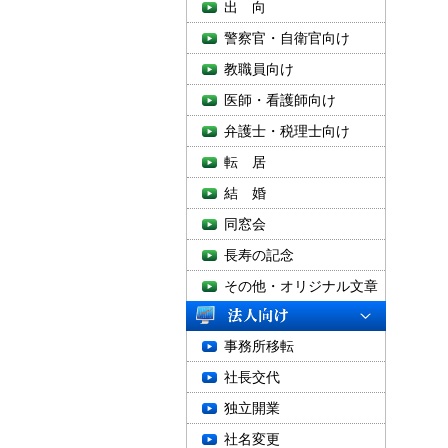
出 向
警察官・自衛官向け
教職員向け
医師・看護師向け
弁護士・税理士向け
転 居
結 婚
同窓会
長寿の記念
その他・オリジナル文章
事務所移転
社長交代
独立開業
社名変更