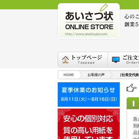
HOME
お客様の声
［社長交代挨
急
別
品