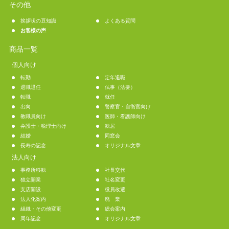
その他
挨拶状の豆知識
よくある質問
お客様の声
商品一覧
個人向け
転勤
定年退職
退職退任
仏事（法要）
転職
就任
出向
警察官・自衛官向け
教職員向け
医師・看護師向け
弁護士・税理士向け
転居
結婚
同窓会
長寿の記念
オリジナル文章
法人向け
事務所移転
社長交代
独立開業
社名変更
支店開設
役員改選
法人化案内
廃 業
組織・その他変更
総会案内
周年記念
オリジナル文章