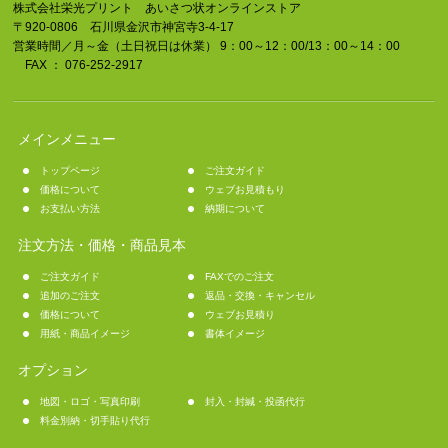
株式会社栄光プリント あいさつ状オンラインストア
〒920-0806 石川県金沢市神宮寺3-4-17
営業時間／月～金（土日祝日は休業） 9：00～12：00/13：00～14：00
FAX ： 076-252-2917
メインメニュー
トップページ
ご注文ガイド
価格について
ウェブお見積もり
お支払い方法
納期について
注文方法・価格・商品見本
ご注文ガイド
FAXでのご注文
追加のご注文
返品・交換・キャンセル
価格について
ウェブお見積り
用紙・商品イメージ
書体イメージ
オプション
地図・ロゴ・写真印刷
封入・封緘・投函代行
料金別納・切手貼り代行