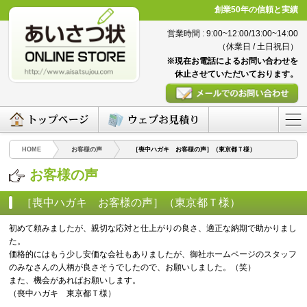
創業50年の信頼と実績
営業時間 : 9:00~12:00/13:00~14:00
（休業日 / 土日祝日）
※現在お電話によるお問い合わせを
休止させていただいております。
HOME
お客様の声
［喪中ハガキ お客様の声］（東京都Ｔ様）
お客様の声
［喪中ハガキ お客様の声］（東京都Ｔ様）
（2016/05/02）
初めて頼みましたが、親切な応対と仕上がりの良さ、適正な納期で助かりまし
た。
価格的にはもう少し安価な会社もありましたが、御社ホームページのスタッフ
のみなさんの人柄が良さそうでしたので、お願いしました。（笑）
また、機会があればお願いします。
（喪中ハガキ 東京都Ｔ様）