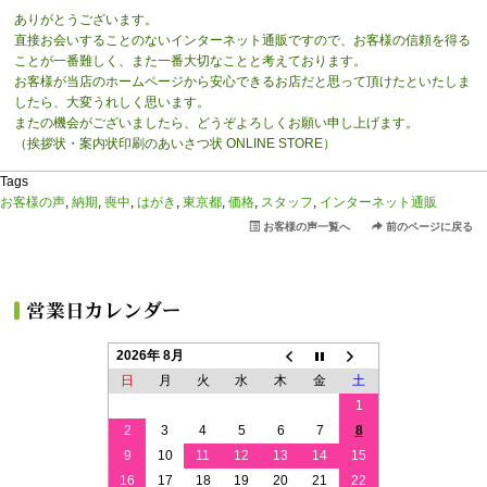
ありがとうございます。
直接お会いすることのないインターネット通販ですので、お客様の信頼を得る
ことが一番難しく、また一番大切なことと考えております。
お客様が当店のホームページから安心できるお店だと思って頂けたといたしま
したら、大変うれしく思います。
またの機会がございましたら、どうぞよろしくお願い申し上げます。
（挨拶状・案内状印刷のあいさつ状 ONLINE STORE）
Tags
お客様の声
,
納期
,
喪中
,
はがき
,
東京都
,
価格
,
スタッフ
,
インターネット通販
お客様の声一覧へ
前のページに戻る
2026年 8月
日
月
火
水
木
金
土
1
2
3
4
5
6
7
8
9
10
11
12
13
14
15
16
17
18
19
20
21
22