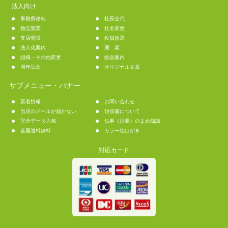
法人向け
事務所移転
社長交代
独立開業
社名変更
支店開設
役員改選
法人化案内
廃 業
組織・その他変更
総会案内
周年記念
オリジナル文章
サブメニュー・バナー
新着情報
お問い合わせ
当店のメールが届かない
領収書について
完全データ入稿
仏事（法要）のまめ知識
全国送料無料
カラー絵はがき
対応カード