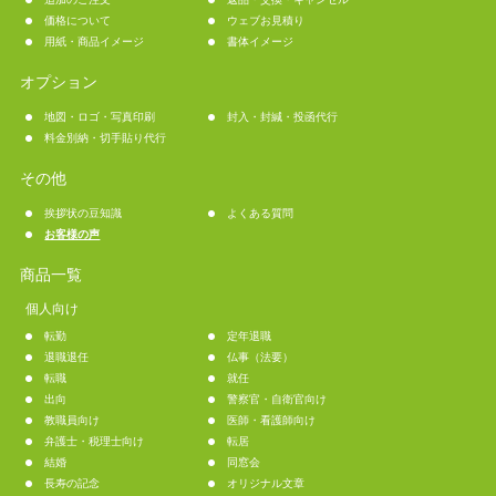
価格について
ウェブお見積り
用紙・商品イメージ
書体イメージ
オプション
地図・ロゴ・写真印刷
封入・封緘・投函代行
料金別納・切手貼り代行
その他
挨拶状の豆知識
よくある質問
お客様の声
商品一覧
個人向け
転勤
定年退職
退職退任
仏事（法要）
転職
就任
出向
警察官・自衛官向け
教職員向け
医師・看護師向け
弁護士・税理士向け
転居
結婚
同窓会
長寿の記念
オリジナル文章