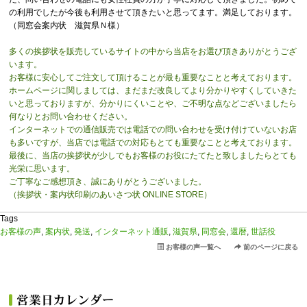
の利用でしたが今後も利用させて頂きたいと思ってます。満足しております。
（同窓会案内状 滋賀県Ｎ様）
多くの挨拶状を販売しているサイトの中から当店をお選び頂きありがとうござ
います。
お客様に安心してご注文して頂けることが最も重要なことと考えております。
ホームページに関しましては、まだまだ改良してより分かりやすくしていきた
いと思っておりますが、分かりにくいことや、ご不明な点などございましたら
何なりとお問い合わせください。
インターネットでの通信販売では電話での問い合わせを受け付けていないお店
も多いですが、当店では電話での対応もとても重要なことと考えております。
最後に、当店の挨拶状が少しでもお客様のお役にたてたと致しましたらとても
光栄に思います。
ご丁寧なご感想頂き、誠にありがとうございました。
（挨拶状・案内状印刷のあいさつ状 ONLINE STORE）
Tags
お客様の声
,
案内状
,
発送
,
インターネット通販
,
滋賀県
,
同窓会
,
還暦
,
世話役
お客様の声一覧へ
前のページに戻る