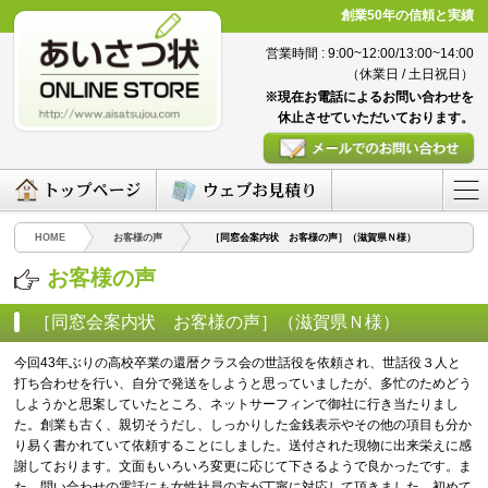
創業50年の信頼と実績
営業時間 : 9:00~12:00/13:00~14:00
（休業日 / 土日祝日）
※現在お電話によるお問い合わせを
休止させていただいております。
HOME
お客様の声
［同窓会案内状 お客様の声］（滋賀県Ｎ様）
お客様の声
［同窓会案内状 お客様の声］（滋賀県Ｎ様）
（2016/05/02）
今回43年ぶりの高校卒業の還暦クラス会の世話役を依頼され、世話役３人と
打ち合わせを行い、自分で発送をしようと思っていましたが、多忙のためどう
しようかと思案していたところ、ネットサーフィンで御社に行き当たりまし
た。創業も古く、親切そうだし、しっかりした金銭表示やその他の項目も分か
り易く書かれていて依頼することにしました。送付された現物に出来栄えに感
謝しております。文面もいろいろ変更に応じて下さるようで良かったです。ま
た、問い合わせの電話にも女性社員の方が丁寧に対応して頂きました。初めて