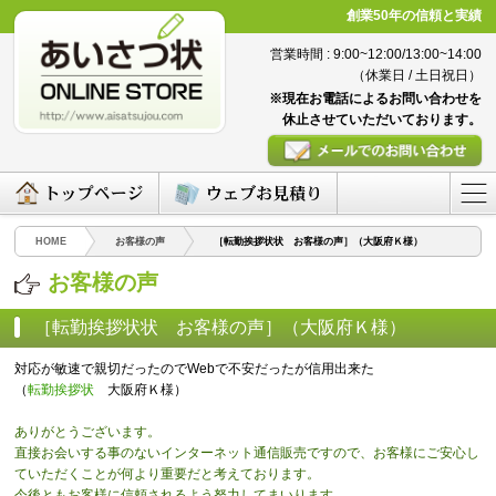
創業50年の信頼と実績
営業時間 : 9:00~12:00/13:00~14:00
（休業日 / 土日祝日）
※現在お電話によるお問い合わせを
休止させていただいております。
HOME
お客様の声
［転勤挨拶状状 お客様の声］（大阪府Ｋ様）
お客様の声
［転勤挨拶状状 お客様の声］（大阪府Ｋ様）
（2016/06/09）
対応が敏速で親切だったのでWebで不安だったが信用出来た
（
転勤挨拶状
大阪府Ｋ様）
ありがとうございます。
直接お会いする事のないインターネット通信販売ですので、お客様にご安心し
ていただくことが何より重要だと考えております。
今後ともお客様に信頼されるよう努力してまいります。