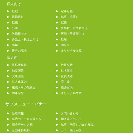
個人向け
転勤
定年退職
退職退任
仏事（法要）
転職
就任
出向
警察官・自衛官向け
教職員向け
医師・看護師向け
弁護士・税理士向け
転居
結婚
同窓会
長寿の記念
オリジナル文章
法人向け
事務所移転
社長交代
独立開業
社名変更
支店開設
役員改選
法人化案内
廃 業
組織・その他変更
総会案内
周年記念
オリジナル文章
サブメニュー・バナー
新着情報
お問い合わせ
当店のメールが届かない
領収書について
完全データ入稿
仏事（法要）のまめ知識
全国送料無料
カラー絵はがき