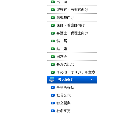
出 向
警察官・自衛官向け
教職員向け
医師・看護師向け
弁護士・税理士向け
転 居
結 婚
同窓会
長寿の記念
その他・オリジナル文章
事務所移転
社長交代
独立開業
社名変更