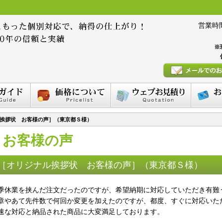
営業時間 :
※
挨拶状 お客様の声］（東京都Ｓ様）
お客様の声
［オリジナル挨拶状 お客様の声］（東京都Ｓ様）
季休業を挟んだ注文だったのですが、希望納期に対応していただき有難
章やあて先件数で何回か変更を加えたのですが、都度、すぐに対応いた
速な対応と納品された商品に大変満足しております。