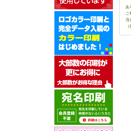
あ
ご
当
（