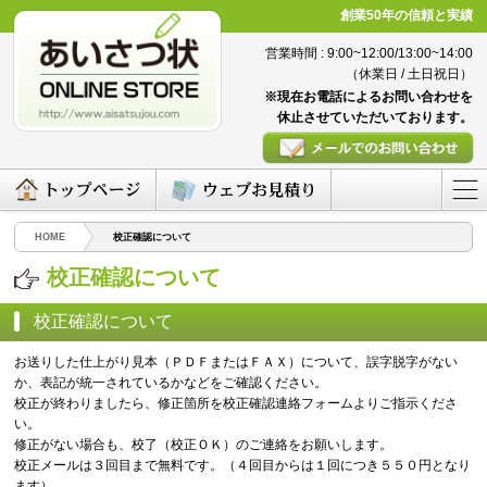
創業50年の信頼と実績
営業時間 : 9:00~12:00/13:00~14:00
（休業日 / 土日祝日）
※現在お電話によるお問い合わせを
休止させていただいております。
HOME
校正確認について
校正確認について
校正確認について
お送りした仕上がり見本（ＰＤＦまたはＦＡＸ）について、誤字脱字がない
か、表記が統一されているかなどをご確認ください。
校正が終わりましたら、修正箇所を校正確認連絡フォームよりご指示くださ
い。
修正がない場合も、校了（校正ＯＫ）のご連絡をお願いします。
校正メールは３回目まで無料です。（４回目からは１回につき５５０円となり
ます）