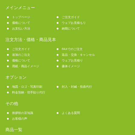
メインメニュー
トップページ
ご注文ガイド
価格について
ウェブお見積もり
お支払い方法
納期について
注文方法・価格・商品見本
ご注文ガイド
FAXでのご注文
追加のご注文
返品・交換・キャンセル
価格について
ウェブお見積り
用紙・商品イメージ
書体イメージ
オプション
地図・ロゴ・写真印刷
封入・封緘・投函代行
料金別納・切手貼り代行
その他
挨拶状の豆知識
よくある質問
お客様の声
商品一覧