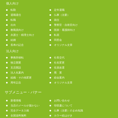
個人向け
転勤
定年退職
退職退任
仏事（法要）
転職
就任
出向
警察官・自衛官向け
教職員向け
医師・看護師向け
弁護士・税理士向け
転居
結婚
同窓会
長寿の記念
オリジナル文章
法人向け
事務所移転
社長交代
独立開業
社名変更
支店開設
役員改選
法人化案内
廃 業
組織・その他変更
総会案内
周年記念
オリジナル文章
サブメニュー・バナー
新着情報
お問い合わせ
当店のメールが届かない
領収書について
完全データ入稿
仏事（法要）のまめ知識
全国送料無料
カラー絵はがき