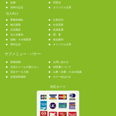
結婚
同窓会
長寿の記念
オリジナル文章
法人向け
事務所移転
社長交代
独立開業
社名変更
支店開設
役員改選
法人化案内
廃 業
組織・その他変更
総会案内
周年記念
オリジナル文章
サブメニュー・バナー
新着情報
お問い合わせ
当店のメールが届かない
領収書について
完全データ入稿
仏事（法要）のまめ知識
全国送料無料
カラー絵はがき
対応カード