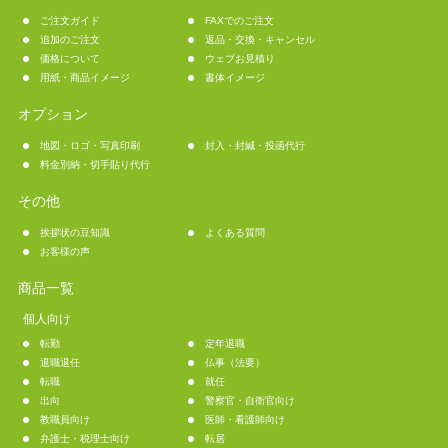
ご注文ガイド
FAXでのご注文
追加のご注文
返品・交換・キャンセル
価格について
ウェブお見積り
用紙・商品イメージ
書体イメージ
オプション
地図・ロゴ・写真印刷
封入・封緘・投函代行
料金別納・切手貼り代行
その他
挨拶状の豆知識
よくある質問
お客様の声
商品一覧
個人向け
転勤
定年退職
退職退任
仏事（法要）
転職
就任
出向
警察官・自衛官向け
教職員向け
医師・看護師向け
弁護士・税理士向け
転居