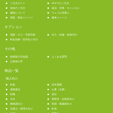
ご注文ガイド
FAXでのご注文
追加のご注文
返品・交換・キャンセル
価格について
ウェブお見積り
用紙・商品イメージ
書体イメージ
オプション
地図・ロゴ・写真印刷
封入・封緘・投函代行
料金別納・切手貼り代行
その他
挨拶状の豆知識
よくある質問
お客様の声
商品一覧
個人向け
転勤
定年退職
退職退任
仏事（法要）
転職
就任
出向
警察官・自衛官向け
教職員向け
医師・看護師向け
弁護士・税理士向け
転居