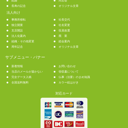
結婚
同窓会
長寿の記念
オリジナル文章
法人向け
事務所移転
社長交代
独立開業
社名変更
支店開設
役員改選
法人化案内
廃 業
組織・その他変更
総会案内
周年記念
オリジナル文章
サブメニュー・バナー
新着情報
お問い合わせ
当店のメールが届かない
領収書について
完全データ入稿
仏事（法要）のまめ知識
全国送料無料
カラー絵はがき
対応カード