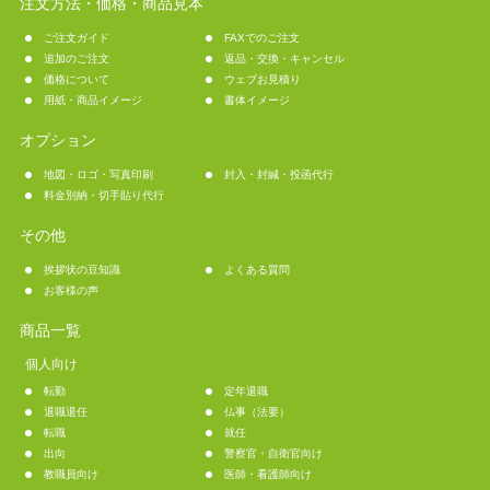
注文方法・価格・商品見本
ご注文ガイド
FAXでのご注文
追加のご注文
返品・交換・キャンセル
価格について
ウェブお見積り
用紙・商品イメージ
書体イメージ
オプション
地図・ロゴ・写真印刷
封入・封緘・投函代行
料金別納・切手貼り代行
その他
挨拶状の豆知識
よくある質問
お客様の声
商品一覧
個人向け
転勤
定年退職
退職退任
仏事（法要）
転職
就任
出向
警察官・自衛官向け
教職員向け
医師・看護師向け