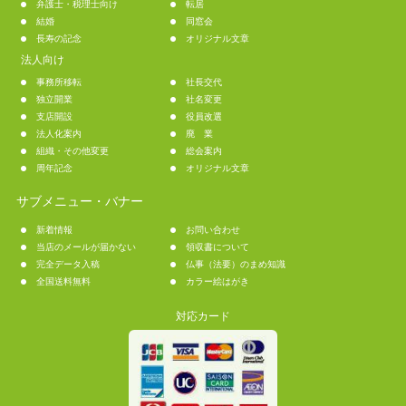
弁護士・税理士向け
転居
結婚
同窓会
長寿の記念
オリジナル文章
法人向け
事務所移転
社長交代
独立開業
社名変更
支店開設
役員改選
法人化案内
廃 業
組織・その他変更
総会案内
周年記念
オリジナル文章
サブメニュー・バナー
新着情報
お問い合わせ
当店のメールが届かない
領収書について
完全データ入稿
仏事（法要）のまめ知識
全国送料無料
カラー絵はがき
対応カード