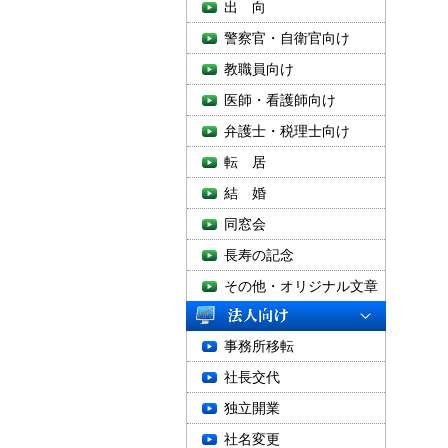
出 向
警察官・自衛官向け
教職員向け
医師・看護師向け
弁護士・税理士向け
転 居
結 婚
同窓会
長寿の記念
その他・オリジナル文章
事務所移転
社長交代
独立開業
社名変更