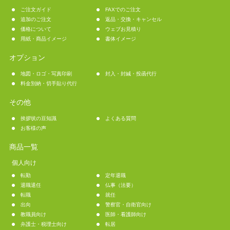
ご注文ガイド
FAXでのご注文
追加のご注文
返品・交換・キャンセル
価格について
ウェブお見積り
用紙・商品イメージ
書体イメージ
オプション
地図・ロゴ・写真印刷
封入・封緘・投函代行
料金別納・切手貼り代行
その他
挨拶状の豆知識
よくある質問
お客様の声
商品一覧
個人向け
転勤
定年退職
退職退任
仏事（法要）
転職
就任
出向
警察官・自衛官向け
教職員向け
医師・看護師向け
弁護士・税理士向け
転居