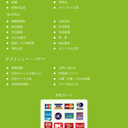
結婚
同窓会
長寿の記念
オリジナル文章
法人向け
事務所移転
社長交代
独立開業
社名変更
支店開設
役員改選
法人化案内
廃 業
組織・その他変更
総会案内
周年記念
オリジナル文章
サブメニュー・バナー
新着情報
お問い合わせ
当店のメールが届かない
領収書について
完全データ入稿
仏事（法要）のまめ知識
全国送料無料
カラー絵はがき
対応カード