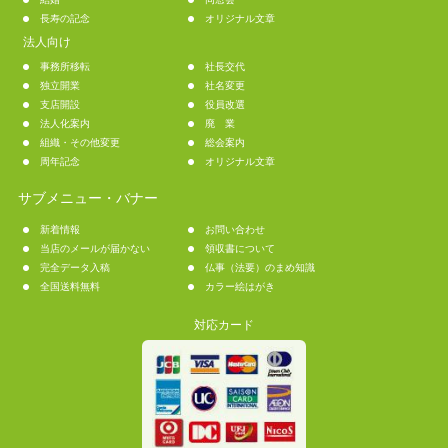
長寿の記念
オリジナル文章
法人向け
事務所移転
社長交代
独立開業
社名変更
支店開設
役員改選
法人化案内
廃 業
組織・その他変更
総会案内
周年記念
オリジナル文章
サブメニュー・バナー
新着情報
お問い合わせ
当店のメールが届かない
領収書について
完全データ入稿
仏事（法要）のまめ知識
全国送料無料
カラー絵はがき
対応カード