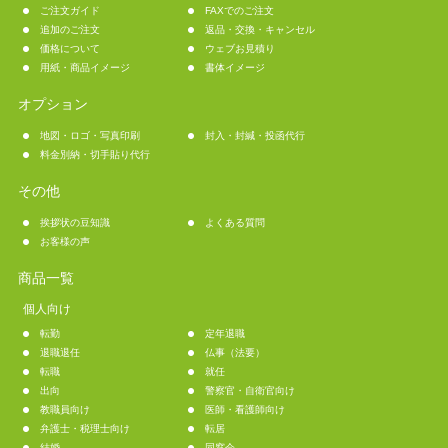
ご注文ガイド
FAXでのご注文
追加のご注文
返品・交換・キャンセル
価格について
ウェブお見積り
用紙・商品イメージ
書体イメージ
オプション
地図・ロゴ・写真印刷
封入・封緘・投函代行
料金別納・切手貼り代行
その他
挨拶状の豆知識
よくある質問
お客様の声
商品一覧
個人向け
転勤
定年退職
退職退任
仏事（法要）
転職
就任
出向
警察官・自衛官向け
教職員向け
医師・看護師向け
弁護士・税理士向け
転居
結婚
同窓会