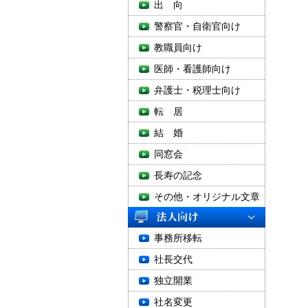
出 向
警察官・自衛官向け
教職員向け
医師・看護師向け
弁護士・税理士向け
転 居
結 婚
同窓会
長寿の記念
その他・オリジナル文章
事務所移転
社長交代
独立開業
社名変更