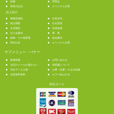
結婚
同窓会
長寿の記念
オリジナル文章
法人向け
事務所移転
社長交代
独立開業
社名変更
支店開設
役員改選
法人化案内
廃 業
組織・その他変更
総会案内
周年記念
オリジナル文章
サブメニュー・バナー
新着情報
お問い合わせ
当店のメールが届かない
領収書について
完全データ入稿
仏事（法要）のまめ知識
全国送料無料
カラー絵はがき
対応カード