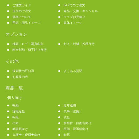
ご注文ガイド
FAXでのご注文
追加のご注文
返品・交換・キャンセル
価格について
ウェブお見積り
用紙・商品イメージ
書体イメージ
オプション
地図・ロゴ・写真印刷
封入・封緘・投函代行
料金別納・切手貼り代行
その他
挨拶状の豆知識
よくある質問
お客様の声
商品一覧
個人向け
転勤
定年退職
退職退任
仏事（法要）
転職
就任
出向
警察官・自衛官向け
教職員向け
医師・看護師向け
弁護士・税理士向け
転居