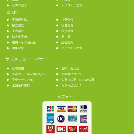
長寿の記念
オリジナル文章
法人向け
事務所移転
社長交代
独立開業
社名変更
支店開設
役員改選
法人化案内
廃 業
組織・その他変更
総会案内
周年記念
オリジナル文章
サブメニュー・バナー
新着情報
お問い合わせ
当店のメールが届かない
領収書について
完全データ入稿
仏事（法要）のまめ知識
全国送料無料
カラー絵はがき
対応カード