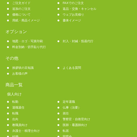
ご注文ガイド
FAXでのご注文
追加のご注文
返品・交換・キャンセル
価格について
ウェブお見積り
用紙・商品イメージ
書体イメージ
オプション
地図・ロゴ・写真印刷
封入・封緘・投函代行
料金別納・切手貼り代行
その他
挨拶状の豆知識
よくある質問
お客様の声
商品一覧
個人向け
転勤
定年退職
退職退任
仏事（法要）
転職
就任
出向
警察官・自衛官向け
教職員向け
医師・看護師向け
弁護士・税理士向け
転居
結婚
同窓会