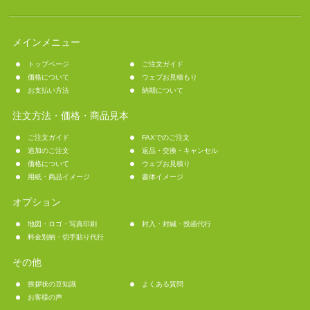
メインメニュー
トップページ
ご注文ガイド
価格について
ウェブお見積もり
お支払い方法
納期について
注文方法・価格・商品見本
ご注文ガイド
FAXでのご注文
追加のご注文
返品・交換・キャンセル
価格について
ウェブお見積り
用紙・商品イメージ
書体イメージ
オプション
地図・ロゴ・写真印刷
封入・封緘・投函代行
料金別納・切手貼り代行
その他
挨拶状の豆知識
よくある質問
お客様の声