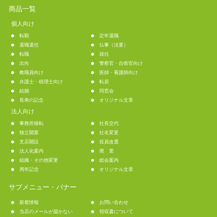
商品一覧
個人向け
転勤
定年退職
退職退任
仏事（法要）
転職
就任
出向
警察官・自衛官向け
教職員向け
医師・看護師向け
弁護士・税理士向け
転居
結婚
同窓会
長寿の記念
オリジナル文章
法人向け
事務所移転
社長交代
独立開業
社名変更
支店開設
役員改選
法人化案内
廃 業
組織・その他変更
総会案内
周年記念
オリジナル文章
サブメニュー・バナー
新着情報
お問い合わせ
当店のメールが届かない
領収書について