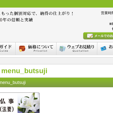
営業時間 :
※
menu_butsuji
menu_butsuji