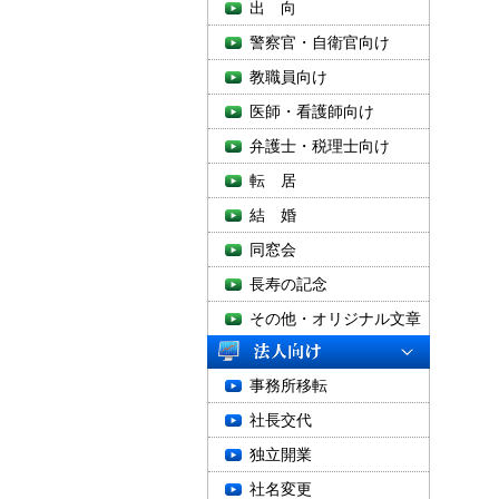
出 向
警察官・自衛官向け
教職員向け
医師・看護師向け
弁護士・税理士向け
転 居
結 婚
同窓会
長寿の記念
その他・オリジナル文章
事務所移転
社長交代
独立開業
社名変更