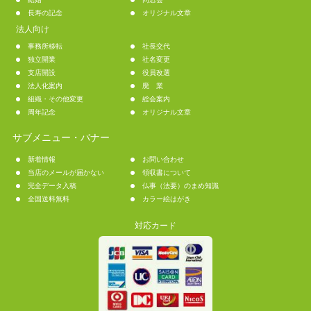
長寿の記念
オリジナル文章
法人向け
事務所移転
社長交代
独立開業
社名変更
支店開設
役員改選
法人化案内
廃 業
組織・その他変更
総会案内
周年記念
オリジナル文章
サブメニュー・バナー
新着情報
お問い合わせ
当店のメールが届かない
領収書について
完全データ入稿
仏事（法要）のまめ知識
全国送料無料
カラー絵はがき
対応カード