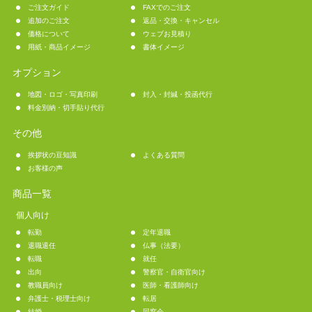
ご注文ガイド
FAXでのご注文
追加のご注文
返品・交換・キャンセル
価格について
ウェブお見積り
用紙・商品イメージ
書体イメージ
オプション
地図・ロゴ・写真印刷
封入・封緘・投函代行
料金別納・切手貼り代行
その他
挨拶状の豆知識
よくある質問
お客様の声
商品一覧
個人向け
転勤
定年退職
退職退任
仏事（法要）
転職
就任
出向
警察官・自衛官向け
教職員向け
医師・看護師向け
弁護士・税理士向け
転居
結婚
同窓会