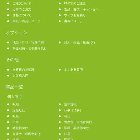
ご注文ガイド
FAXでのご注文
追加のご注文
返品・交換・キャンセル
価格について
ウェブお見積り
用紙・商品イメージ
書体イメージ
オプション
地図・ロゴ・写真印刷
封入・封緘・投函代行
料金別納・切手貼り代行
その他
挨拶状の豆知識
よくある質問
お客様の声
商品一覧
個人向け
転勤
定年退職
退職退任
仏事（法要）
転職
就任
出向
警察官・自衛官向け
教職員向け
医師・看護師向け
弁護士・税理士向け
転居
結婚
同窓会