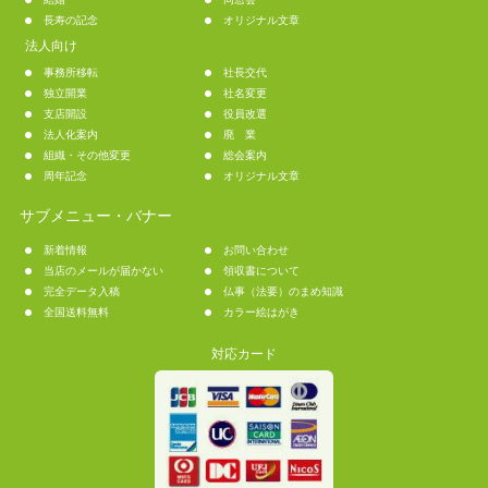
長寿の記念
オリジナル文章
法人向け
事務所移転
社長交代
独立開業
社名変更
支店開設
役員改選
法人化案内
廃 業
組織・その他変更
総会案内
周年記念
オリジナル文章
サブメニュー・バナー
新着情報
お問い合わせ
当店のメールが届かない
領収書について
完全データ入稿
仏事（法要）のまめ知識
全国送料無料
カラー絵はがき
対応カード