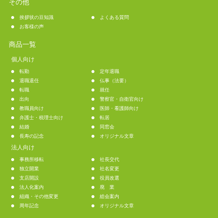
その他
挨拶状の豆知識
よくある質問
お客様の声
商品一覧
個人向け
転勤
定年退職
退職退任
仏事（法要）
転職
就任
出向
警察官・自衛官向け
教職員向け
医師・看護師向け
弁護士・税理士向け
転居
結婚
同窓会
長寿の記念
オリジナル文章
法人向け
事務所移転
社長交代
独立開業
社名変更
支店開設
役員改選
法人化案内
廃 業
組織・その他変更
総会案内
周年記念
オリジナル文章