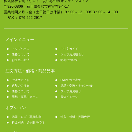
株式会社栄光プリント あいさつ状オンラインストア
〒920-0806 石川県金沢市神宮寺3-4-17
営業時間／月～金（土日祝日は休業） 9：00～12：00/13：00～14：00
FAX ： 076-252-2917
メインメニュー
トップページ
ご注文ガイド
価格について
ウェブお見積もり
お支払い方法
納期について
注文方法・価格・商品見本
ご注文ガイド
FAXでのご注文
追加のご注文
返品・交換・キャンセル
価格について
ウェブお見積り
用紙・商品イメージ
書体イメージ
オプション
地図・ロゴ・写真印刷
封入・封緘・投函代行
料金別納・切手貼り代行