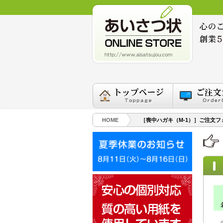
HOME
［喪中ハガキ（M-1）］ご注文フ
希