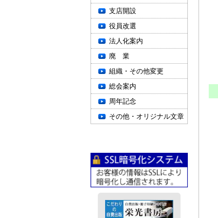
・
支店開設
役員改選
法人化案内
廃 業
組織・その他変更
総会案内
周年記念
■
その他・オリジナル文章
宛
デ
デ
後