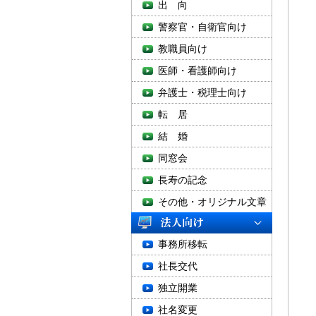
■
出 向
警察官・自衛官向け
教職員向け
医師・看護師向け
弁護士・税理士向け
転 居
■
結 婚
・
同窓会
長寿の記念
・
その他・オリジナル文章
・
事務所移転
・
社長交代
独立開業
・
社名変更