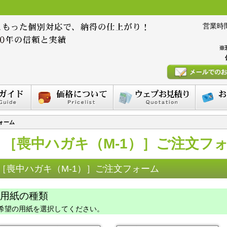
営業時間 :
※
ォーム
［喪中ハガキ（M-1）］ご注文フ
［喪中ハガキ（M-1）］ご注文フォーム
用紙の種類
望の用紙を選択してください。