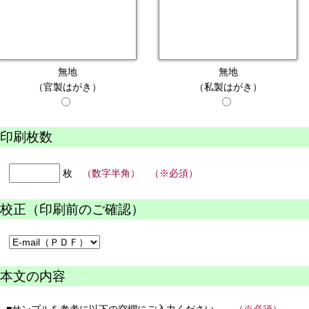
無地
無地
（官製はがき）
（私製はがき）
印刷枚数
枚
（数字半角） （※必須）
校正（印刷前のご確認）
本文の内容