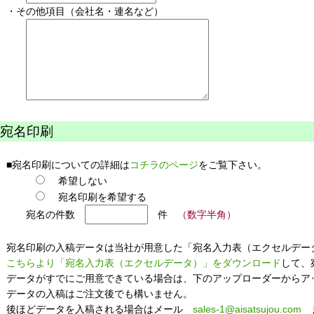
その他項目（会社名・連名など）
宛名印刷
宛名印刷についての詳細は
コチラのページ
をご覧下さい。
希望しない
宛名印刷を希望する
宛名の件数
件
（数字半角）
名印刷の入稿データは当社が用意した「宛名入力表（エクセルデー
こちらより「宛名入力表（エクセルデータ）」をダウンロード
して、
ータがすでにご用意できている場合は、下のアップローダーからア
ータの入稿はご注文後でも構いません。
ほどデータを入稿される場合はメール
sales-1@aisatsujou.com
ま