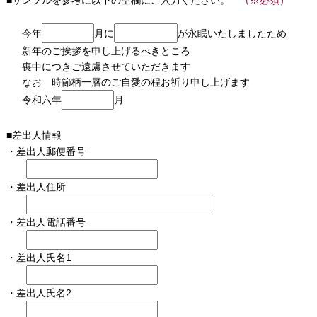
サンプルを参考に以下の空欄にご入力ください。
（※必須）
今年
月に
が永眠いたしましたため
新年のご挨拶を申し上げるべきところ
喪中につきご遠慮させていただきます
なお 時節柄一層のご自愛の程お祈り申し上げます
令和六年
月
差出人情報
差出人郵便番号
差出人住所
差出人電話番号
差出人氏名1
差出人氏名2