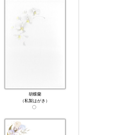
胡蝶蘭
（私製はがき）