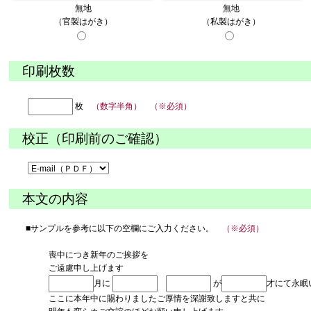
無地
無地
（官製はがき）
（私製はがき）
印刷枚数
枚
（数字半角） （※必須）
校正（印刷前のご確認）
本文の内容
■サンプルを参考に以下の空欄にご入力ください。
（※必須）
喪中につき新年のご挨拶を
ご遠慮申し上げます
月に
が
才にて永眠
ここに本年中に賜わりましたご厚情を深謝致しますと共に