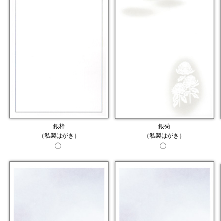
銀枠
銀菊
（私製はがき）
（私製はがき）