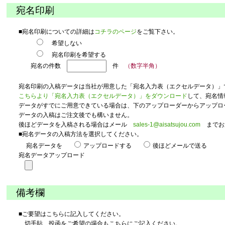
宛名印刷
■宛名印刷についての詳細は
コチラのページ
をご覧下さい。
希望しない
宛名印刷を希望する
宛名の件数
件
（数字半角）
宛名印刷の入稿データは当社が用意した「宛名入力表（エクセルデータ）」
こちらより「宛名入力表（エクセルデータ）」をダウンロード
して、宛名情
データがすでにご用意できている場合は、下のアップローダーからアップロ
データの入稿はご注文後でも構いません。
後ほどデータを入稿される場合はメール
sales-1@aisatsujou.com
までお
■宛名データの入稿方法を選択してください。
宛名データを
アップロードする
後ほどメールで送る
宛名データアップロード
備考欄
■ご要望はこちらに記入してください。
切手貼、投函をご希望の場合もこちらにご記入ください。