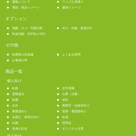
価格について
ウェブお見積り
用紙・商品イメージ
書体イメージ
オプション
地図・ロゴ・写真印刷
封入・封緘・投函代行
料金別納・切手貼り代行
その他
挨拶状の豆知識
よくある質問
お客様の声
商品一覧
個人向け
転勤
定年退職
退職退任
仏事（法要）
転職
就任
出向
警察官・自衛官向け
教職員向け
医師・看護師向け
弁護士・税理士向け
転居
結婚
同窓会
長寿の記念
オリジナル文章
法人向け