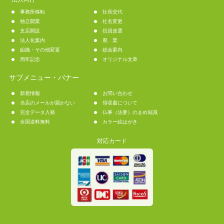
事務所移転
社長交代
独立開業
社名変更
支店開設
役員改選
法人化案内
廃 業
組織・その他変更
総会案内
周年記念
オリジナル文章
サブメニュー・バナー
新着情報
お問い合わせ
当店のメールが届かない
領収書について
完全データ入稿
仏事（法要）のまめ知識
全国送料無料
カラー絵はがき
対応カード