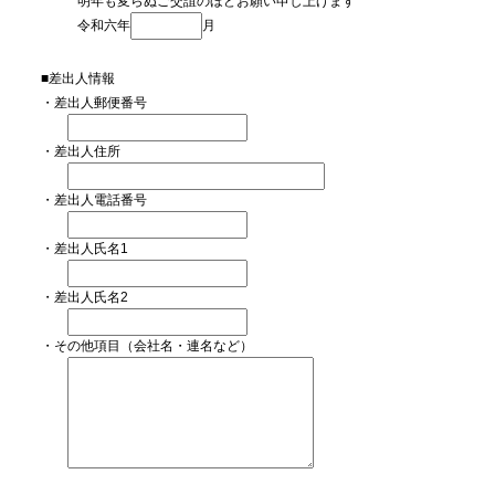
明年も変らぬご交誼のほどお願い申し上げます
令和六年
月
■差出人情報
・差出人郵便番号
・差出人住所
・差出人電話番号
・差出人氏名1
・差出人氏名2
・その他項目（会社名・連名など）