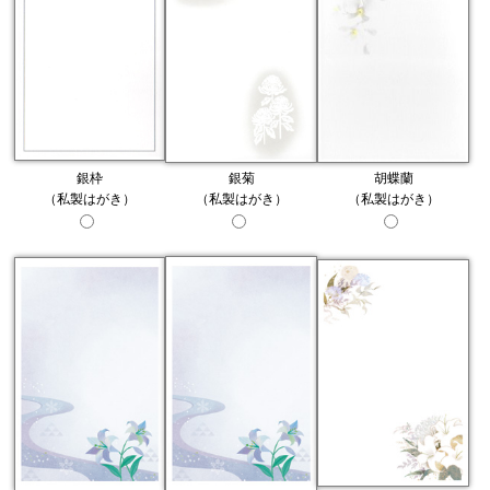
銀枠
銀菊
胡蝶蘭
（私製はがき）
（私製はがき）
（私製はがき）