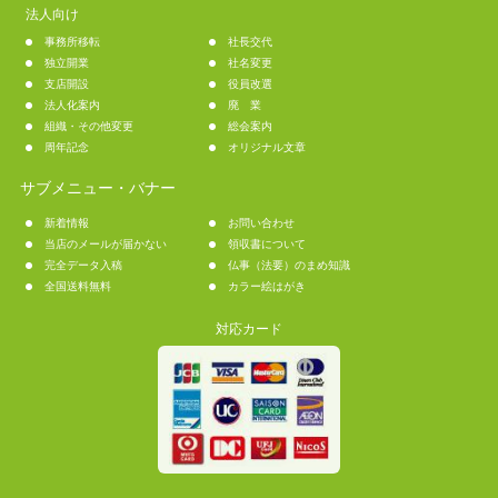
法人向け
事務所移転
社長交代
独立開業
社名変更
支店開設
役員改選
法人化案内
廃 業
組織・その他変更
総会案内
周年記念
オリジナル文章
サブメニュー・バナー
新着情報
お問い合わせ
当店のメールが届かない
領収書について
完全データ入稿
仏事（法要）のまめ知識
全国送料無料
カラー絵はがき
対応カード