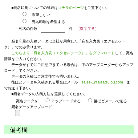
■宛名印刷についての詳細は
コチラのページ
をご覧下さい。
希望しない
宛名印刷を希望する
宛名の件数
件
（数字半角）
宛名印刷の入稿データは当社が用意した「宛名入力表（エクセルデー
タ）」でのみ承ります。
こちらより「宛名入力表（エクセルデータ）」をダウンロード
して、宛名
情報をご入力ください。
データがすでにご用意できている場合は、下のアップローダーからアップ
ロードしてください。
データの入稿はご注文後でも構いません。
後ほどデータを入稿される場合はメール
sales-1@aisatsujou.com
ま
でお送り下さい。
■宛名データの入稿方法を選択してください。
宛名データを
アップロードする
後ほどメールで送る
宛名データアップロード
備考欄