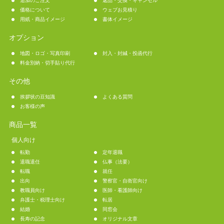
追加のご注文
返品・交換・キャンセル
価格について
ウェブお見積り
用紙・商品イメージ
書体イメージ
オプション
地図・ロゴ・写真印刷
封入・封緘・投函代行
料金別納・切手貼り代行
その他
挨拶状の豆知識
よくある質問
お客様の声
商品一覧
個人向け
転勤
定年退職
退職退任
仏事（法要）
転職
就任
出向
警察官・自衛官向け
教職員向け
医師・看護師向け
弁護士・税理士向け
転居
結婚
同窓会
長寿の記念
オリジナル文章