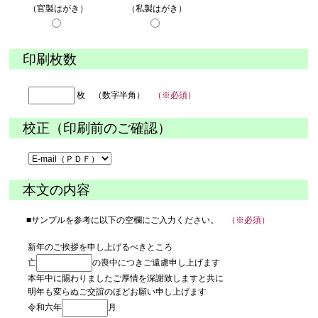
（官製はがき）
（私製はがき）
印刷枚数
枚 （数字半角）
（※必須）
校正（印刷前のご確認）
本文の内容
■サンプルを参考に以下の空欄にご入力ください。
（※必須）
新年のご挨拶を申し上げるべきところ
亡
の喪中につきご遠慮申し上げます
本年中に賜わりましたご厚情を深謝致しますと共に
明年も変らぬご交誼のほどお願い申し上げます
令和六年
月