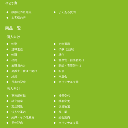
その他
挨拶状の豆知識
よくある質問
お客様の声
商品一覧
個人向け
転勤
定年退職
退職退任
仏事（法要）
転職
就任
出向
警察官・自衛官向け
教職員向け
医師・看護師向け
弁護士・税理士向け
転居
結婚
同窓会
長寿の記念
オリジナル文章
法人向け
事務所移転
社長交代
独立開業
社名変更
支店開設
役員改選
法人化案内
廃 業
組織・その他変更
総会案内
周年記念
オリジナル文章