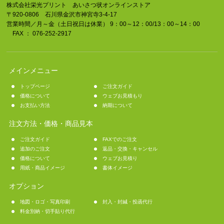
株式会社栄光プリント あいさつ状オンラインストア
〒920-0806 石川県金沢市神宮寺3-4-17
営業時間／月～金（土日祝日は休業） 9：00～12：00/13：00～14：00
FAX ： 076-252-2917
メインメニュー
トップページ
ご注文ガイド
価格について
ウェブお見積もり
お支払い方法
納期について
注文方法・価格・商品見本
ご注文ガイド
FAXでのご注文
追加のご注文
返品・交換・キャンセル
価格について
ウェブお見積り
用紙・商品イメージ
書体イメージ
オプション
地図・ロゴ・写真印刷
封入・封緘・投函代行
料金別納・切手貼り代行