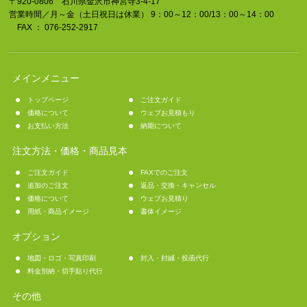
〒920-0806 石川県金沢市神宮寺3-4-17
営業時間／月～金（土日祝日は休業） 9：00～12：00/13：00～14：00
FAX ： 076-252-2917
メインメニュー
トップページ
ご注文ガイド
価格について
ウェブお見積もり
お支払い方法
納期について
注文方法・価格・商品見本
ご注文ガイド
FAXでのご注文
追加のご注文
返品・交換・キャンセル
価格について
ウェブお見積り
用紙・商品イメージ
書体イメージ
オプション
地図・ロゴ・写真印刷
封入・封緘・投函代行
料金別納・切手貼り代行
その他