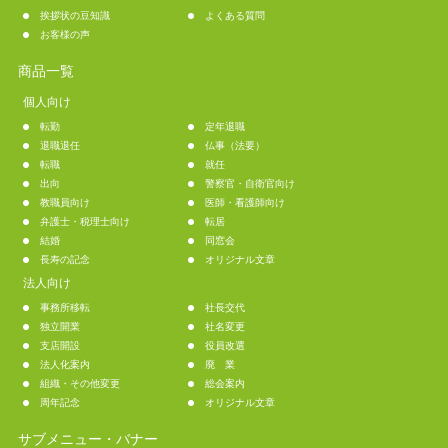
挨拶状の豆知識
よくある質問
お客様の声
商品一覧
個人向け
転勤
定年退職
退職退任
仏事（法要）
転職
就任
出向
警察官・自衛官向け
教職員向け
医師・看護師向け
弁護士・税理士向け
転居
結婚
同窓会
長寿の記念
オリジナル文章
法人向け
事務所移転
社長交代
独立開業
社名変更
支店開設
役員改選
法人化案内
廃 業
組織・その他変更
総会案内
周年記念
オリジナル文章
サブメニュー・バナー