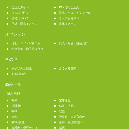
ご注文ガイド
FAXでのご注文
追加のご注文
返品・交換・キャンセル
価格について
ウェブお見積り
用紙・商品イメージ
書体イメージ
オプション
地図・ロゴ・写真印刷
封入・封緘・投函代行
料金別納・切手貼り代行
その他
挨拶状の豆知識
よくある質問
お客様の声
商品一覧
個人向け
転勤
定年退職
退職退任
仏事（法要）
転職
就任
出向
警察官・自衛官向け
教職員向け
医師・看護師向け
弁護士・税理士向け
転居