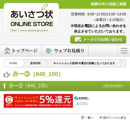
創業50年の信頼と実績
営業時間 : 9:00~12:00/13:00~14:00
（休業日 / 土日祝日）
※現在お電話によるお問い合わせを
休止させていただいております。
HOME
新着情報
キャッシュレス決済5％還元の対象となっております
赤
赤ー③（640_100）
赤ー③（640_100）
（2019/10/02）
一覧へ
前のページに戻る