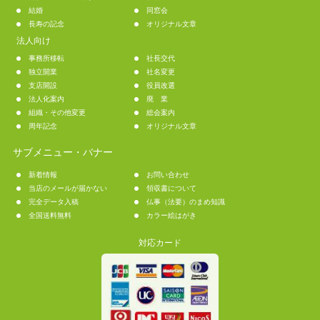
結婚
同窓会
長寿の記念
オリジナル文章
法人向け
事務所移転
社長交代
独立開業
社名変更
支店開設
役員改選
法人化案内
廃 業
組織・その他変更
総会案内
周年記念
オリジナル文章
サブメニュー・バナー
新着情報
お問い合わせ
当店のメールが届かない
領収書について
完全データ入稿
仏事（法要）のまめ知識
全国送料無料
カラー絵はがき
対応カード