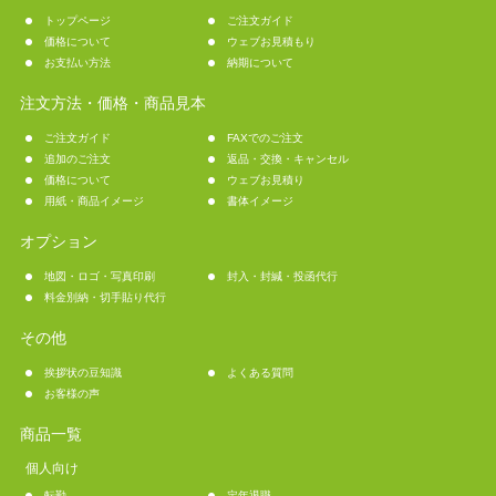
トップページ
ご注文ガイド
価格について
ウェブお見積もり
お支払い方法
納期について
注文方法・価格・商品見本
ご注文ガイド
FAXでのご注文
追加のご注文
返品・交換・キャンセル
価格について
ウェブお見積り
用紙・商品イメージ
書体イメージ
オプション
地図・ロゴ・写真印刷
封入・封緘・投函代行
料金別納・切手貼り代行
その他
挨拶状の豆知識
よくある質問
お客様の声
商品一覧
個人向け
転勤
定年退職