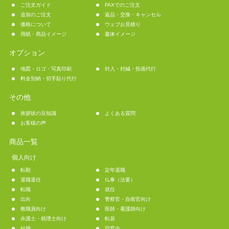
ご注文ガイド
FAXでのご注文
追加のご注文
返品・交換・キャンセル
価格について
ウェブお見積り
用紙・商品イメージ
書体イメージ
オプション
地図・ロゴ・写真印刷
封入・封緘・投函代行
料金別納・切手貼り代行
その他
挨拶状の豆知識
よくある質問
お客様の声
商品一覧
個人向け
転勤
定年退職
退職退任
仏事（法要）
転職
就任
出向
警察官・自衛官向け
教職員向け
医師・看護師向け
弁護士・税理士向け
転居
結婚
同窓会