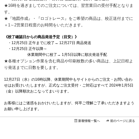
★16時を過ぎましてのご注文については、翌営業日の受付手配となりま
す。
★『地図作成』・『ロゴトレース』をご希望の商品は、校正送付までに
＋1～2営業日程度のお時間をいただきます。
《校了確認日からの商品発送予定（目安）》
・12月25日 正午までに校了→ 12月27日 商品発送
・12月25日 正午以降～
休業期間中に校了→ 1月5日以降に順次発送手配
★各種オプション作業を含む商品や印刷枚数の多い商品は、上記日程よ
り発送までに日数を要します。
12月27日（水）の16時以降、休業期間中もサイトからのご注文・お問い合わ
せはお受けいたしますが、正式なご注文受付・ご対応はすべて 2024年1月5日
（金）以降順次おこなってまいります。
お客様にはご迷惑をおかけいたしますが、何卒ご理解ご了承いただきますよう
お願い申し上げます。
新着情報一覧へ
前のページに戻る