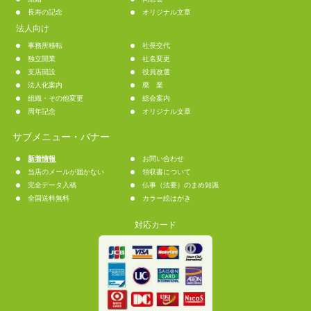
長寿の記念
オリジナル文章
法人向け
事務所移転
社長交代
独立開業
社名変更
支店開設
役員改選
法人化案内
廃 業
組織・その他変更
総会案内
周年記念
オリジナル文章
サブメニュー・バナー
新着情報
お問い合わせ
当店のメールが届かない
領収書について
完全データ入稿
仏事（法要）のまめ知識
全国送料無料
カラー絵はがき
対応カード