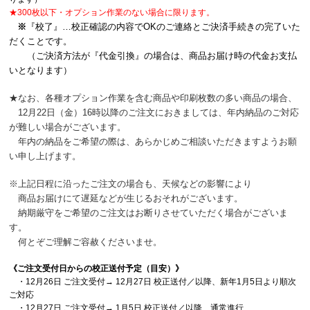
★300枚以下・オプション作業のない場合に限ります。
※
『校了』…校正確認の内容でOKのご連絡とご決済手続きの完了いた
だくことです。
（ご決済方法が『代金引換』の場合は、商品お届け時の代金お支払
いとなります）
★なお、各種オプション作業を含む商品や印刷枚数の多い商品の場合、
12月22日（金）16時以降のご注文におきましては、年内納品のご対応
が難しい場合がございます。
年内の納品をご希望の際は、あらかじめご相談いただきますようお願
い申し上げます。
※上記日程に沿ったご注文の場合も、天候などの影響により
商品お届けにて遅延などが生じるおそれがございます。
納期厳守をご希望のご注文はお断りさせていただく場合がございま
す。
何とぞご理解ご容赦くださいませ。
《ご注文受付日からの校正送付予定（目安）》
・12月26日 ご注文受付→ 12月27日 校正送付／以降、新年1月5日より順次
ご対応
・12月27日 ご注文受付→ 1月5日 校正送付／以降、通常進行