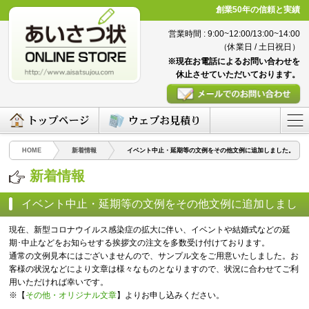
創業50年の信頼と実績
営業時間 : 9:00~12:00/13:00~14:00
（休業日 / 土日祝日）
※現在お電話によるお問い合わせを
休止させていただいております。
HOME
新着情報
イベント中止・延期等の文例をその他文例に追加しました。
新着情報
イベント中止・延期等の文例をその他文例に追加しまし
た。
（2022/08/26）
現在、新型コロナウイルス感染症の拡大に伴い、イベントや結婚式などの延
期･中止などをお知らせする挨拶文の注文を多数受け付けております。
通常の文例見本にはございませんので、サンプル文をご用意いたしました。お
客様の状況などにより文章は様々なものとなりますので、状況に合わせてご利
用いただければ幸いです。
※【
その他・オリジナル文章
】よりお申し込みください。