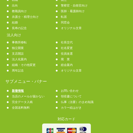
出向
警察官・自衛官向け
教職員向け
医師・看護師向け
弁護士・税理士向け
転居
結婚
同窓会
長寿の記念
オリジナル文章
法人向け
事務所移転
社長交代
独立開業
社名変更
支店開設
役員改選
法人化案内
廃 業
組織・その他変更
総会案内
周年記念
オリジナル文章
サブメニュー・バナー
新着情報
お問い合わせ
当店のメールが届かない
領収書について
完全データ入稿
仏事（法要）のまめ知識
全国送料無料
カラー絵はがき
対応カード