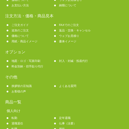
お支払い方法
納期について
注文方法・価格・商品見本
ご注文ガイド
FAXでのご注文
追加のご注文
返品・交換・キャンセル
価格について
ウェブお見積り
用紙・商品イメージ
書体イメージ
オプション
地図・ロゴ・写真印刷
封入・封緘・投函代行
料金別納・切手貼り代行
その他
挨拶状の豆知識
よくある質問
お客様の声
商品一覧
個人向け
転勤
定年退職
退職退任
仏事（法要）
転職
就任