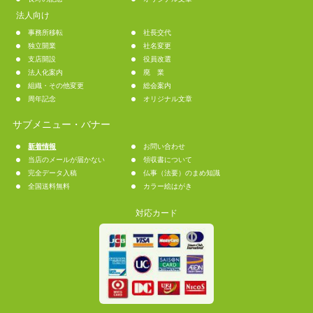
法人向け
事務所移転
社長交代
独立開業
社名変更
支店開設
役員改選
法人化案内
廃 業
組織・その他変更
総会案内
周年記念
オリジナル文章
サブメニュー・バナー
新着情報
お問い合わせ
当店のメールが届かない
領収書について
完全データ入稿
仏事（法要）のまめ知識
全国送料無料
カラー絵はがき
対応カード