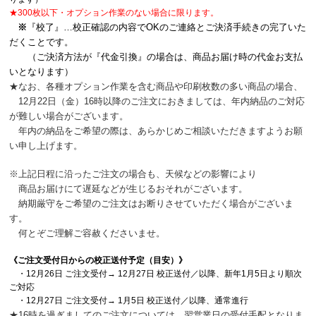
★300枚以下・オプション作業のない場合に限ります。
※
『校了』…校正確認の内容でOKのご連絡とご決済手続きの完了いた
だくことです。
（ご決済方法が『代金引換』の場合は、商品お届け時の代金お支払
いとなります）
★なお、各種オプション作業を含む商品や印刷枚数の多い商品の場合、
12月22日（金）16時以降のご注文におきましては、年内納品のご対応
が難しい場合がございます。
年内の納品をご希望の際は、あらかじめご相談いただきますようお願
い申し上げます。
※上記日程に沿ったご注文の場合も、天候などの影響により
商品お届けにて遅延などが生じるおそれがございます。
納期厳守をご希望のご注文はお断りさせていただく場合がございま
す。
何とぞご理解ご容赦くださいませ。
《ご注文受付日からの校正送付予定（目安）》
・12月26日 ご注文受付→ 12月27日 校正送付／以降、新年1月5日より順次
ご対応
・12月27日 ご注文受付→ 1月5日 校正送付／以降、通常進行
★16時を過ぎましてのご注文については、翌営業日の受付手配となりま