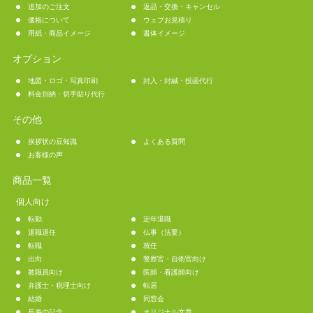
追加のご注文
返品・交換・キャンセル
価格について
ウェブお見積り
用紙・商品イメージ
書体イメージ
オプション
地図・ロゴ・写真印刷
封入・封緘・投函代行
料金別納・切手貼り代行
その他
挨拶状の豆知識
よくある質問
お客様の声
商品一覧
個人向け
転勤
定年退職
退職退任
仏事（法要）
転職
就任
出向
警察官・自衛官向け
教職員向け
医師・看護師向け
弁護士・税理士向け
転居
結婚
同窓会
長寿の記念
オリジナル文章