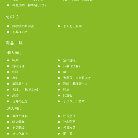
料金別納・切手貼り代行
その他
挨拶状の豆知識
よくある質問
お客様の声
商品一覧
個人向け
転勤
定年退職
退職退任
仏事（法要）
転職
就任
出向
警察官・自衛官向け
教職員向け
医師・看護師向け
弁護士・税理士向け
転居
結婚
同窓会
長寿の記念
オリジナル文章
法人向け
事務所移転
社長交代
独立開業
社名変更
支店開設
役員改選
法人化案内
廃 業