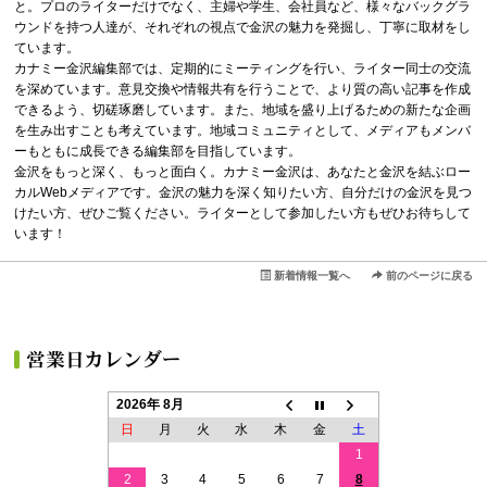
と。プロのライターだけでなく、主婦や学生、会社員など、様々なバックグラ
ウンドを持つ人達が、それぞれの視点で金沢の魅力を発掘し、丁寧に取材をし
ています。
カナミー金沢編集部では、定期的にミーティングを行い、ライター同士の交流
を深めています。意見交換や情報共有を行うことで、より質の高い記事を作成
できるよう、切磋琢磨しています。また、地域を盛り上げるための新たな企画
を生み出すことも考えています。地域コミュニティとして、メディアもメンバ
ーもともに成長できる編集部を目指しています。
金沢をもっと深く、もっと面白く。カナミー金沢は、あなたと金沢を結ぶロー
カルWebメディアです。金沢の魅力を深く知りたい方、自分だけの金沢を見つ
けたい方、ぜひご覧ください。ライターとして参加したい方もぜひお待ちして
います！
新着情報一覧へ
前のページに戻る
2026年 8月
日
月
火
水
木
金
土
1
2
3
4
5
6
7
8