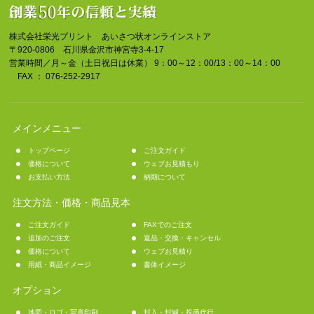
株式会社栄光プリント あいさつ状オンラインストア
〒920-0806 石川県金沢市神宮寺3-4-17
営業時間／月～金（土日祝日は休業） 9：00～12：00/13：00～14：00
FAX ： 076-252-2917
メインメニュー
トップページ
ご注文ガイド
価格について
ウェブお見積もり
お支払い方法
納期について
注文方法・価格・商品見本
ご注文ガイド
FAXでのご注文
追加のご注文
返品・交換・キャンセル
価格について
ウェブお見積り
用紙・商品イメージ
書体イメージ
オプション
地図・ロゴ・写真印刷
封入・封緘・投函代行