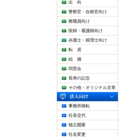
出 向
警察官・自衛官向け
教職員向け
医師・看護師向け
弁護士・税理士向け
転 居
結 婚
同窓会
長寿の記念
その他・オリジナル文章
事務所移転
社長交代
独立開業
社名変更