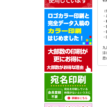
初
（
・
・
・
・
・
九
涼
思