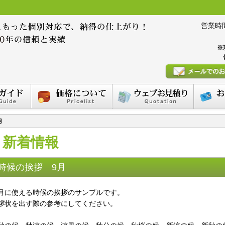
営業時間 :
※
月
新着情報
時候の挨拶 9月
月に使える時候の挨拶のサンプルです。
拶状を出す際の参考にしてください。