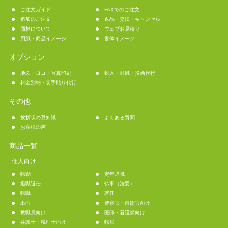
ご注文ガイド
FAXでのご注文
追加のご注文
返品・交換・キャンセル
価格について
ウェブお見積り
用紙・商品イメージ
書体イメージ
オプション
地図・ロゴ・写真印刷
封入・封緘・投函代行
料金別納・切手貼り代行
その他
挨拶状の豆知識
よくある質問
お客様の声
商品一覧
個人向け
転勤
定年退職
退職退任
仏事（法要）
転職
就任
出向
警察官・自衛官向け
教職員向け
医師・看護師向け
弁護士・税理士向け
転居