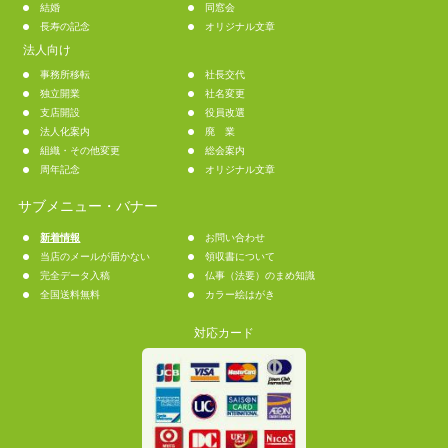
結婚
同窓会
長寿の記念
オリジナル文章
法人向け
事務所移転
社長交代
独立開業
社名変更
支店開設
役員改選
法人化案内
廃 業
組織・その他変更
総会案内
周年記念
オリジナル文章
サブメニュー・バナー
新着情報
お問い合わせ
当店のメールが届かない
領収書について
完全データ入稿
仏事（法要）のまめ知識
全国送料無料
カラー絵はがき
対応カード