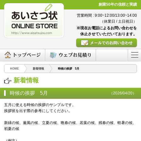
創業50年の信頼と実績
営業時間 : 9:00~12:00/13:00~14:00
（休業日 / 土日祝日）
※現在お電話によるお問い合わせを
休止させていただいております。
HOME
新着情報
時候の挨拶 5月
新着情報
時候の挨拶 5月
（2026/04/20）
五月に使える時候の挨拶のサンプルです。
挨拶状を出す際の参考にしてください。
新緑の候、薫風の候、立夏の候、晩春の候、若葉の候、残春の候、軽暑の候、
初夏の候
（例文）