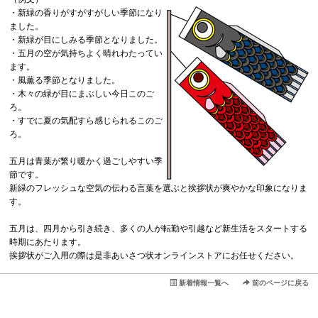
・新緑の香りがすがすがしい季節になり
ました。
・新緑が目にしみる季節となりました。
・五月の空が気持ちよく晴れわたってい
ます。
・風薫る季節となりました。
・木々の緑が目にまぶしい今日このご
ろ。
・すでに夏の気配すら感じられるこのご
ろ。
五月は青葉が繁り暖かく過ごしやすい季
節です。
新緑のフレッシュな空気の伝わる言葉を選ぶと挨拶状が爽やかな印象になりま
す。
五月は、四月から引き続き、多くの人が転勤や引越など新生活をスタートする
時期にあたります。
挨拶状がご入用の際は是非あいさつ状オンラインストアにお任せください。
新着情報一覧へ
前のページに戻る