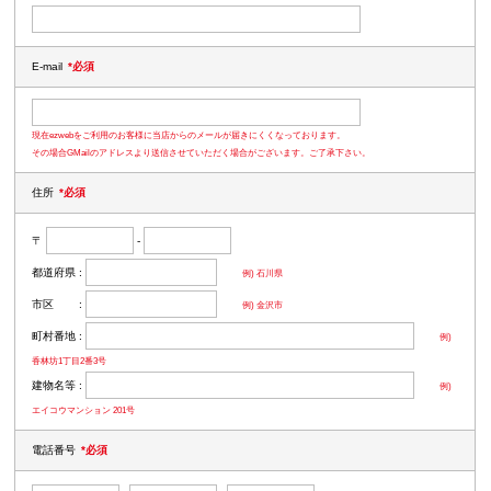
E-mail
*必須
現在ezwebをご利用のお客様に当店からのメールが届きにくくなっております。
その場合GMailのアドレスより送信させていただく場合がございます。ご了承下さい。
住所
*必須
〒
-
都道府県 :
例) 石川県
市区 :
例) 金沢市
町村番地 :
例)
香林坊1丁目2番3号
建物名等 :
例)
エイコウマンション 201号
電話番号
*必須