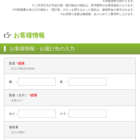
※別途送料が掛かります。
※ご決済方法が代金引換・銀行振込の場合は、各手数料がお客様負担となります。
※印刷枚数が未入力の場合と「再計算」ボタンを押さなかった場合は、最低料金が表示されます。
※お見積り金額は確認後、あらためてご案内申し上げます。
お客様情報
お客様情報・お届け先の入力
氏名
*必須
（法人の場合担当者名）
姓 :
名 :
氏名（カナ）
*必須
（全角カナ）
セイ :
メイ :
会社名
（法人の場合）