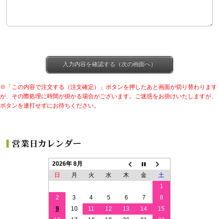
※「この内容で注文する（注文確定）」ボタンを押したあと画面が切り替わります
が、その際処理に時間が掛かる場合がございます。ご迷惑をお掛けいたしますが、
ボタンを連打せずにお待ちください。
2026年 8月
日
月
火
水
木
金
土
1
2
3
4
5
6
7
8
9
10
11
12
13
14
15