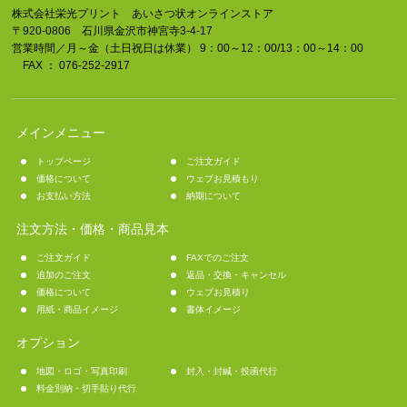
株式会社栄光プリント あいさつ状オンラインストア
〒920-0806 石川県金沢市神宮寺3-4-17
営業時間／月～金（土日祝日は休業） 9：00～12：00/13：00～14：00
FAX ： 076-252-2917
メインメニュー
トップページ
ご注文ガイド
価格について
ウェブお見積もり
お支払い方法
納期について
注文方法・価格・商品見本
ご注文ガイド
FAXでのご注文
追加のご注文
返品・交換・キャンセル
価格について
ウェブお見積り
用紙・商品イメージ
書体イメージ
オプション
地図・ロゴ・写真印刷
封入・封緘・投函代行
料金別納・切手貼り代行