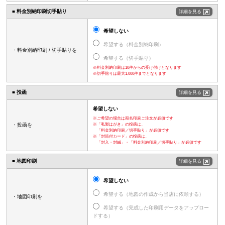
■ 料金別納印刷
切手貼り
詳細を見る
希望しない
希望する（料金別納印刷）
・料金別納印刷 / 切手貼りを
希望する（切手貼り）
※料金別納印刷は10件からの受け付けとなります
※切手貼りは最大1,000件までとなります
■ 投函
詳細を見る
希望しない
※ご希望の場合は宛名印刷ご注文が必須です
・投函を
※「私製はがき」の投函は、
「料金別納印刷／切手貼り」が必須です
※「封筒付カード」の投函は、
「封入・封緘」・「料金別納印刷／切手貼り」が必須です
■ 地図印刷
詳細を見る
希望しない
希望する（地図の作成から当店に依頼する）
・地図印刷を
希望する（完成した印刷用データをアップロー
ドする）