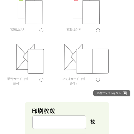
官製はがき
私製はがき
単判カード（封
2つ折カード（封
筒付）
筒付）
形態サンプルを見る
枚