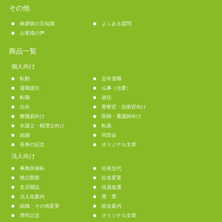
その他
挨拶状の豆知識
よくある質問
お客様の声
商品一覧
個人向け
転勤
定年退職
退職退任
仏事（法要）
転職
就任
出向
警察官・自衛官向け
教職員向け
医師・看護師向け
弁護士・税理士向け
転居
結婚
同窓会
長寿の記念
オリジナル文章
法人向け
事務所移転
社長交代
独立開業
社名変更
支店開設
役員改選
法人化案内
廃 業
組織・その他変更
総会案内
周年記念
オリジナル文章