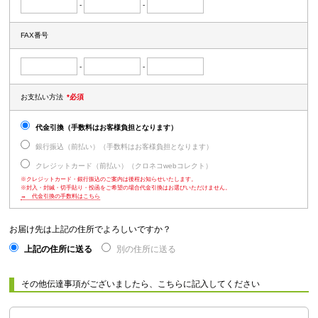
-
-
FAX番号
-
-
お支払い方法
*必須
代金引換（手数料はお客様負担となります）
銀行振込（前払い）（手数料はお客様負担となります）
クレジットカード（前払い）（クロネコwebコレクト）
※クレジットカード・銀行振込のご案内は後程お知らせいたします。
※封入・封緘・切手貼り・投函をご希望の場合代金引換はお選びいただけません。
→ 代金引換の手数料はこちら
お届け先は上記の住所でよろしいですか？
上記の住所に送る
別の住所に送る
その他伝達事項がございましたら、こちらに記入してください