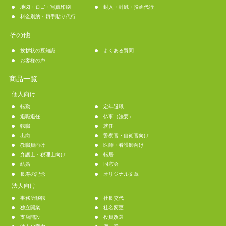
地図・ロゴ・写真印刷
封入・封緘・投函代行
料金別納・切手貼り代行
その他
挨拶状の豆知識
よくある質問
お客様の声
商品一覧
個人向け
転勤
定年退職
退職退任
仏事（法要）
転職
就任
出向
警察官・自衛官向け
教職員向け
医師・看護師向け
弁護士・税理士向け
転居
結婚
同窓会
長寿の記念
オリジナル文章
法人向け
事務所移転
社長交代
独立開業
社名変更
支店開設
役員改選