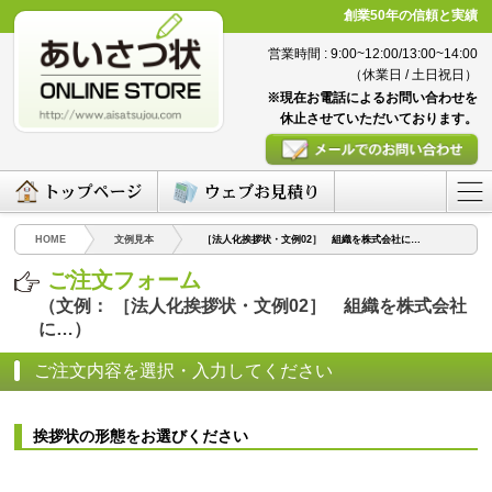
創業50年の信頼と実績
営業時間 : 9:00~12:00/13:00~14:00
（休業日 / 土日祝日）
※現在お電話によるお問い合わせを
休止させていただいております。
HOME
文例見本
［法人化挨拶状・文例02］ 組織を株式会社に…
ご注文フォーム
（文例： ［法人化挨拶状・文例02］ 組織を株式会社
に…）
ご注文内容を選択・入力してください
挨拶状の形態をお選びください