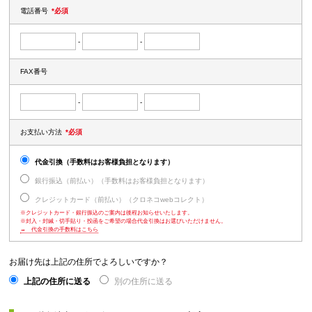
電話番号
*必須
-
-
FAX番号
-
-
お支払い方法
*必須
代金引換（手数料はお客様負担となります）
銀行振込（前払い）（手数料はお客様負担となります）
クレジットカード（前払い）（クロネコwebコレクト）
※クレジットカード・銀行振込のご案内は後程お知らせいたします。
※封入・封緘・切手貼り・投函をご希望の場合代金引換はお選びいただけません。
→ 代金引換の手数料はこちら
お届け先は上記の住所でよろしいですか？
上記の住所に送る
別の住所に送る