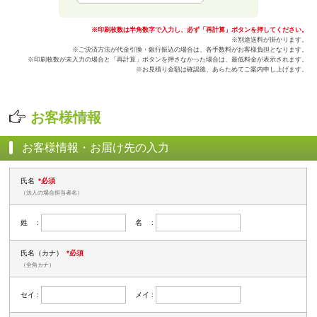
※印刷枚数は半角数字で入力し、必ず「再計算」ボタンを押してください。
※別途送料が掛かります。
※ご決済方法が代金引換・銀行振込の場合は、各手数料がお客様負担となります。
※印刷枚数が未入力の場合と「再計算」ボタンを押さなかった場合は、最低料金が表示されます。
※お見積り金額は確認後、あらためてご案内申し上げます。
お客様情報
お客様情報・お届け先の入力
氏名
*必須
（法人の場合担当者名）
姓 :
名 :
氏名（カナ）
*必須
（全角カナ）
セイ :
メイ :