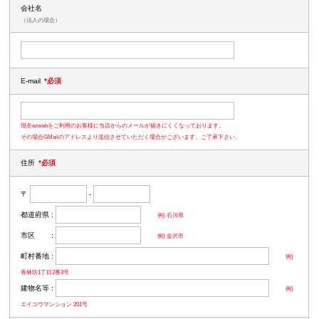
会社名
（法人の場合）
E-mail
*必須
現在ezwebをご利用のお客様に当店からのメールが届きにくくなっております。
その場合GMailのアドレスより送信させていただく場合がございます。ご了承下さい。
住所
*必須
〒
-
都道府県 :
例) 石川県
市区 :
例) 金沢市
町村番地 :
例)
香林坊1丁目2番3号
建物名等 :
例)
エイコウマンション 201号