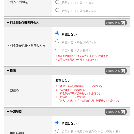
・封入・封緘を
希望する（封入・封緘）
希望する（封入作業のみ）
■ 料金別納印刷
切手貼り
詳細を見る
希望しない
希望する（料金別納印刷）
・料金別納印刷 / 切手貼りを
希望する（切手貼り）
※料金別納印刷は10件からの受け付けとなります
※切手貼りは最大1,000件までとなります
■ 投函
詳細を見る
希望しない
※ご希望の場合は宛名印刷ご注文が必須です
・投函を
※「私製はがき」の投函は、
「料金別納印刷／切手貼り」が必須です
※「封筒付カード」の投函は、
「封入・封緘」・「料金別納印刷／切手貼り」が必須です
■ 地図印刷
詳細を見る
希望しない
希望する（地図の作成から当店に依頼する）
・地図印刷を