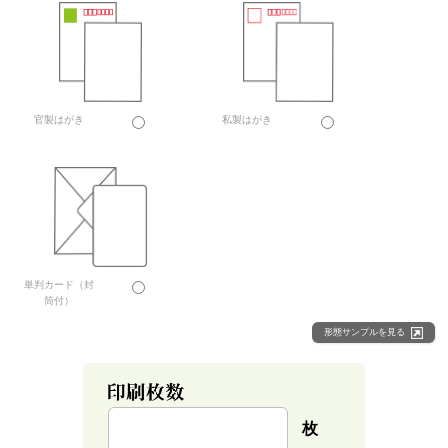
官製はがき
私製はがき
単判カード（封
筒付）
形態サンプルを見る
枚