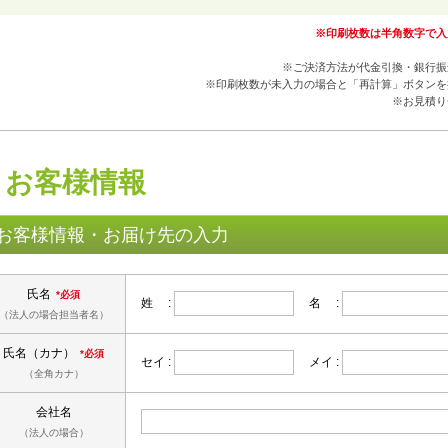
※印刷枚数は半角数字で入
※ご決済方法が代金引換・銀行振
※印刷枚数が未入力の場合と「再計算」ボタンを
※お見積り
お客様情報
お客様情報・お届け先の入力
氏名
*必須
姓 :
名 :
（法人の場合担当者名）
氏名（カナ）
*必須
セイ :
メイ :
（全角カナ）
会社名
（法人の場合）