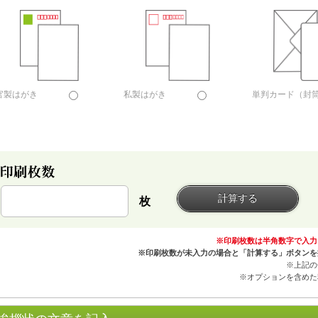
官製はがき
私製はがき
単判カード（封
枚
※印刷枚数は半角数字で入力
※印刷枚数が未入力の場合と「計算する」ボタンを
※上記の
※オプションを含めた