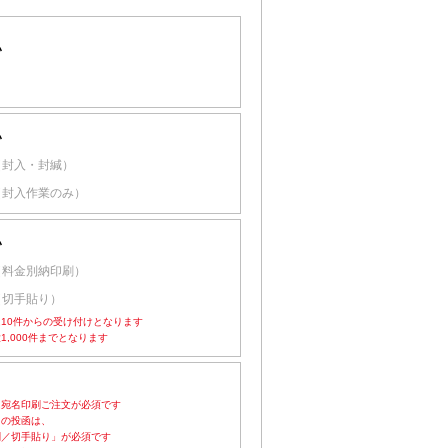
い
い
（封入・封緘）
（封入作業のみ）
い
（料金別納印刷）
（切手貼り）
10件からの受け付けとなります
1,000件までとなります
は宛名印刷ご注文が必須です
」の投函は、
／切手貼り」が必須です