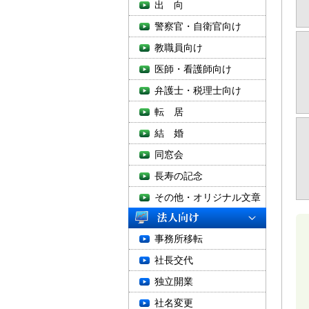
出 向
警察官・自衛官向け
教職員向け
医師・看護師向け
弁護士・税理士向け
転 居
結 婚
同窓会
長寿の記念
その他・オリジナル文章
事務所移転
社長交代
独立開業
社名変更