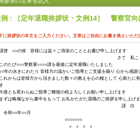
挨拶状の文章を記入
文例 : ［定年退職挨拶状・文例14］ 警察官向
下に挨拶状の本文をご入力ください。文章はご自由にお書き換えいただ