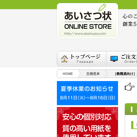
HOME
文例見本
［教職員向け］