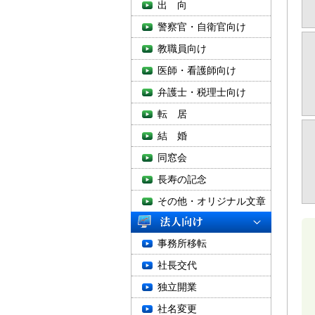
出 向
警察官・自衛官向け
教職員向け
医師・看護師向け
弁護士・税理士向け
転 居
結 婚
同窓会
長寿の記念
その他・オリジナル文章
事務所移転
社長交代
独立開業
社名変更