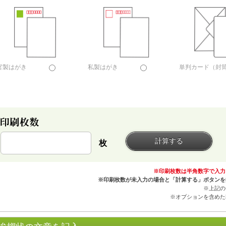
官製はがき
私製はがき
単判カード（封
枚
※印刷枚数は半角数字で入力
※印刷枚数が未入力の場合と「計算する」ボタンを
※上記の
※オプションを含めた