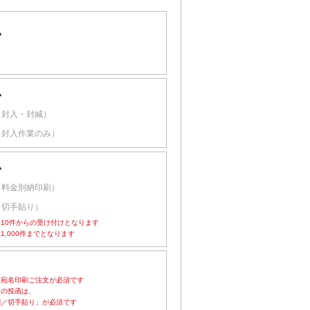
い
い
（封入・封緘）
（封入作業のみ）
い
（料金別納印刷）
（切手貼り）
10件からの受け付けとなります
1,000件までとなります
は宛名印刷ご注文が必須です
」の投函は、
／切手貼り」が必須です