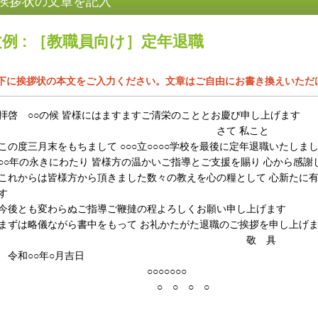
挨拶状の文章を記入
文例 : ［教職員向け］定年退職
下に挨拶状の本文をご入力ください。文章はご自由にお書き換えいただ