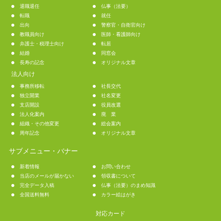
退職退任
仏事（法要）
転職
就任
出向
警察官・自衛官向け
教職員向け
医師・看護師向け
弁護士・税理士向け
転居
結婚
同窓会
長寿の記念
オリジナル文章
法人向け
事務所移転
社長交代
独立開業
社名変更
支店開設
役員改選
法人化案内
廃 業
組織・その他変更
総会案内
周年記念
オリジナル文章
サブメニュー・バナー
新着情報
お問い合わせ
当店のメールが届かない
領収書について
完全データ入稿
仏事（法要）のまめ知識
全国送料無料
カラー絵はがき
対応カード