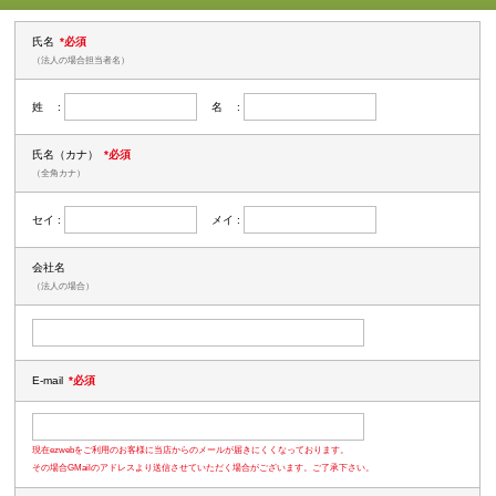
氏名
*必須
（法人の場合担当者名）
姓 :
名 :
氏名（カナ）
*必須
（全角カナ）
セイ :
メイ :
会社名
（法人の場合）
E-mail
*必須
現在ezwebをご利用のお客様に当店からのメールが届きにくくなっております。
その場合GMailのアドレスより送信させていただく場合がございます。ご了承下さい。