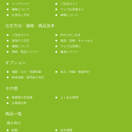
トップページ
ご注文ガイド
価格について
ウェブお見積もり
お支払い方法
納期について
注文方法・価格・商品見本
ご注文ガイド
FAXでのご注文
追加のご注文
返品・交換・キャンセル
価格について
ウェブお見積り
用紙・商品イメージ
書体イメージ
オプション
地図・ロゴ・写真印刷
封入・封緘・投函代行
料金別納・切手貼り代行
その他
挨拶状の豆知識
よくある質問
お客様の声
商品一覧
個人向け
転勤
定年退職