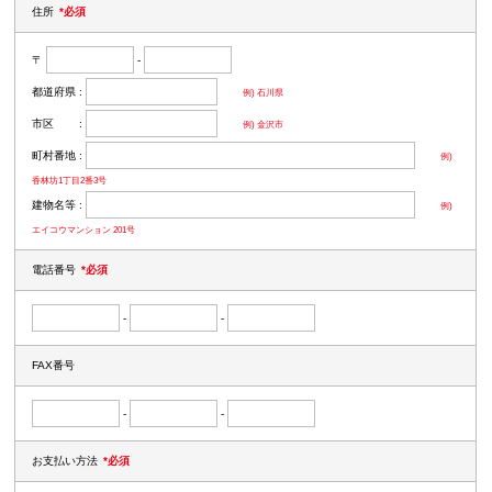
住所
*必須
〒
-
都道府県 :
例) 石川県
市区 :
例) 金沢市
町村番地 :
例)
香林坊1丁目2番3号
建物名等 :
例)
エイコウマンション 201号
電話番号
*必須
-
-
FAX番号
-
-
お支払い方法
*必須