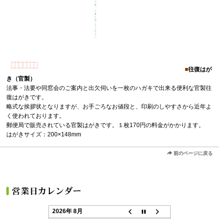
■
往復はが
き（官製）
法事・法要や同窓会のご案内と出欠伺いを一枚のハガキで出来る便利な官製往
復はがきです。
略式な挨拶状となりますが、お手ごろなお値段と、印刷のしやすさから近年よ
く使われております。
郵便局で販売されている官製はがきです。１枚170円の料金がかかります。
はがきサイズ：200×148mm
前のページに戻る
2026年 8月