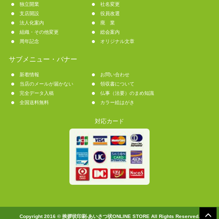
独立開業
社名変更
支店開設
役員改選
法人化案内
廃 業
組織・その他変更
総会案内
周年記念
オリジナル文章
サブメニュー・バナー
新着情報
お問い合わせ
当店のメールが届かない
領収書について
完全データ入稿
仏事（法要）のまめ知識
全国送料無料
カラー絵はがき
対応カード
Copyright 2016 © 挨拶状印刷-あいさつ状ONLINE STORE All Rights Reserved.