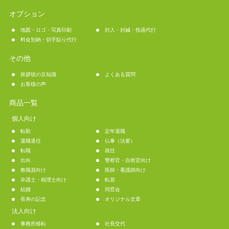
オプション
地図・ロゴ・写真印刷
封入・封緘・投函代行
料金別納・切手貼り代行
その他
挨拶状の豆知識
よくある質問
お客様の声
商品一覧
個人向け
転勤
定年退職
退職退任
仏事（法要）
転職
就任
出向
警察官・自衛官向け
教職員向け
医師・看護師向け
弁護士・税理士向け
転居
結婚
同窓会
長寿の記念
オリジナル文章
法人向け
事務所移転
社長交代