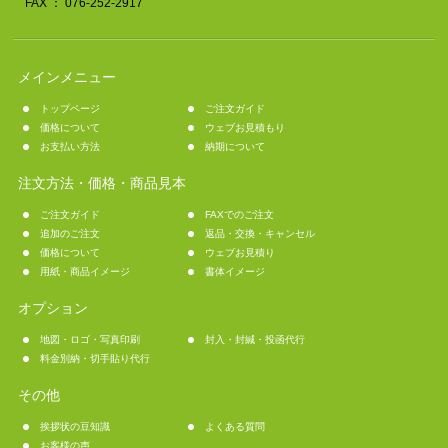
FAX ： 076-252-2917
メインメニュー
トップページ
ご注文ガイド
価格について
ウェブお見積もり
お支払い方法
納期について
注文方法・価格・商品見本
ご注文ガイド
FAXでのご注文
追加のご注文
返品・交換・キャンセル
価格について
ウェブお見積り
用紙・商品イメージ
書体イメージ
オプション
地図・ロゴ・写真印刷
封入・封緘・投函代行
料金別納・切手貼り代行
その他
挨拶状の豆知識
よくある質問
お客様の声