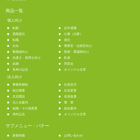
商品一覧
個人向け
転勤
定年退職
退職退任
仏事（法要）
転職
就任
出向
警察官・自衛官向け
教職員向け
医師・看護師向け
弁護士・税理士向け
転居
結婚
同窓会
長寿の記念
オリジナル文章
法人向け
事務所移転
社長交代
独立開業
社名変更
支店開設
役員改選
法人化案内
廃 業
組織・その他変更
総会案内
周年記念
オリジナル文章
サブメニュー・バナー
新着情報
お問い合わせ