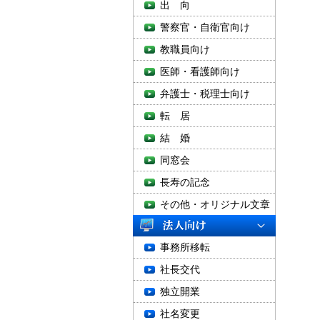
出 向
警察官・自衛官向け
教職員向け
医師・看護師向け
弁護士・税理士向け
転 居
結 婚
同窓会
長寿の記念
その他・オリジナル文章
事務所移転
社長交代
独立開業
社名変更