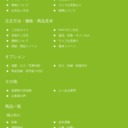
価格について
ウェブお見積もり
お支払い方法
納期について
注文方法・価格・商品見本
ご注文ガイド
FAXでのご注文
追加のご注文
返品・交換・キャンセル
価格について
ウェブお見積り
用紙・商品イメージ
書体イメージ
オプション
地図・ロゴ・写真印刷
封入・封緘・投函代行
料金別納・切手貼り代行
その他
挨拶状の豆知識
よくある質問
お客様の声
商品一覧
個人向け
転勤
定年退職
退職退任
仏事（法要）