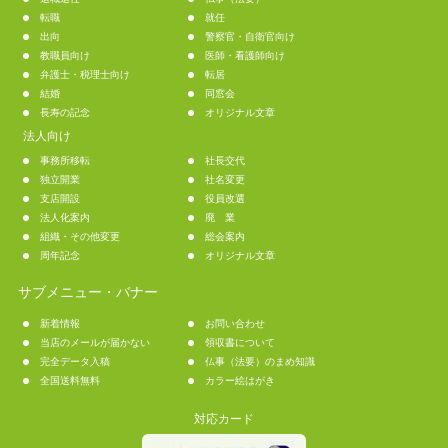
転職
就任
出向
警察官・自衛官向け
教職員向け
医師・看護師向け
弁護士・税理士向け
転居
結婚
同窓会
長寿の記念
オリジナル文章
法人向け
事務所移転
社長交代
独立開業
社名変更
支店開設
役員改選
法人化案内
廃 業
組織・その他変更
総会案内
周年記念
オリジナル文章
サブメニュー・バナー
新着情報
お問い合わせ
当店のメールが届かない
領収書について
完全データ入稿
仏事（法要）のまめ知識
全国送料無料
カラー絵はがき
対応カード