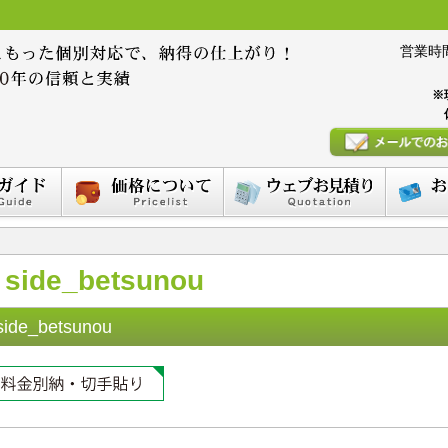
営業時間 :
※
side_betsunou
side_betsunou