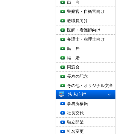
出 向
警察官・自衛官向け
教職員向け
医師・看護師向け
弁護士・税理士向け
転 居
結 婚
同窓会
長寿の記念
その他・オリジナル文章
事務所移転
社長交代
独立開業
社名変更