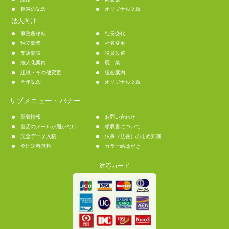
長寿の記念
オリジナル文章
法人向け
事務所移転
社長交代
独立開業
社名変更
支店開設
役員改選
法人化案内
廃 業
組織・その他変更
総会案内
周年記念
オリジナル文章
サブメニュー・バナー
新着情報
お問い合わせ
当店のメールが届かない
領収書について
完全データ入稿
仏事（法要）のまめ知識
全国送料無料
カラー絵はがき
対応カード