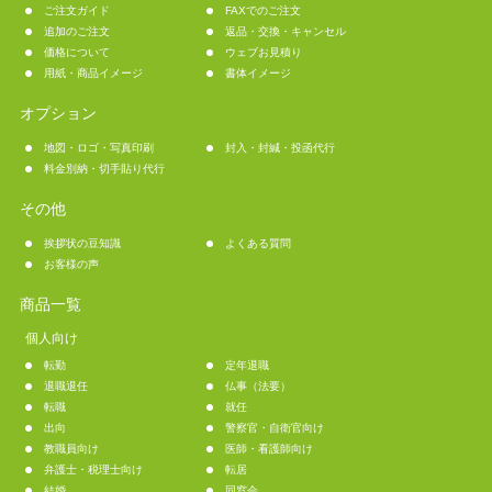
ご注文ガイド
FAXでのご注文
追加のご注文
返品・交換・キャンセル
価格について
ウェブお見積り
用紙・商品イメージ
書体イメージ
オプション
地図・ロゴ・写真印刷
封入・封緘・投函代行
料金別納・切手貼り代行
その他
挨拶状の豆知識
よくある質問
お客様の声
商品一覧
個人向け
転勤
定年退職
退職退任
仏事（法要）
転職
就任
出向
警察官・自衛官向け
教職員向け
医師・看護師向け
弁護士・税理士向け
転居
結婚
同窓会