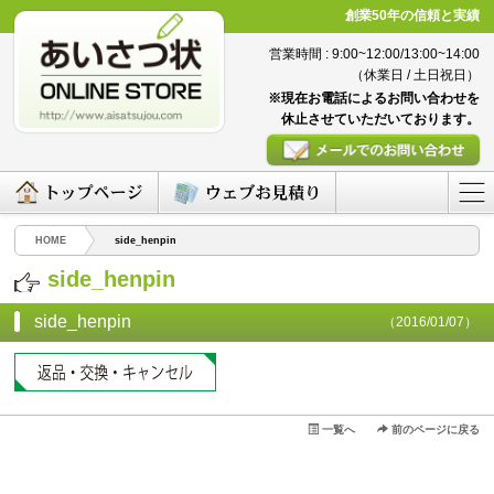
創業50年の信頼と実績
営業時間 : 9:00~12:00/13:00~14:00
（休業日 / 土日祝日）
※現在お電話によるお問い合わせを
休止させていただいております。
HOME
side_henpin
side_henpin
side_henpin
（2016/01/07）
一覧へ
前のページに戻る